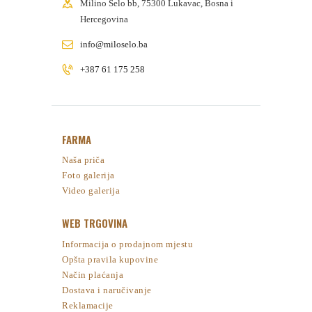
Milino Selo bb, 75300 Lukavac, Bosna i
Hercegovina
info@miloselo.ba
+387 61 175 258
FARMA
Naša priča
Foto galerija
Video galerija
WEB TRGOVINA
Informacija o prodajnom mjestu
Opšta pravila kupovine
Način plaćanja
Dostava i naručivanje
Reklamacije