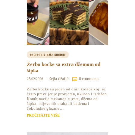
RECEPTI IZ NAŠE KUHINJE
Žerbo kocke sa extra džemom od
šipka
- šejla džafić
0
comments
25/02/2026
Žerbo kocke su jedan od onih kolača koji se
često prave jer je provjeren, ukusan i izdašan.
Kombinacija mekanog tijesta, džema od
šipka, mljevenih oraha ili badema i
čokoladne glazure…
PROČITAJTE VIŠE