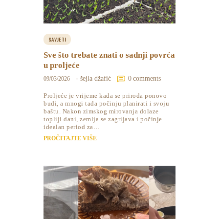
SAVJETI
Sve što trebate znati o sadnji povrća
u proljeće
- šejla džafić
0
comments
09/03/2026
Proljeće je vrijeme kada se priroda ponovo
budi, a mnogi tada počinju planirati i svoju
baštu. Nakon zimskog mirovanja dolaze
topliji dani, zemlja se zagrijava i počinje
idealan period za…
PROČITAJTE VIŠE