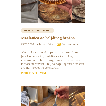
RECEPTI IZ NAŠE KUHINJE
Maslanica od heljdinog brašna
- šejla džafić
0
comments
03/03/2026
Ako volite domaća i pomalo zaboravljena
jela i recepte koji mirišu na tradiciju,
maslanica od heljdinog brašna je nešto što
morate napraviti. Heljda daje laganu orašastu
aromu i posebnu teksturu,…
PROČITAJTE VIŠE