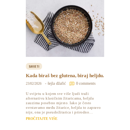
SAVJETI
Kada biraš bez glutena, biraj heljdu.
- šejla džafić
0
comments
23/02/2026
U svijetu u kojem sve više ljudi traži
alternativu klasičnim žitaricama, heljda
zauzima posebno mjesto. Iako je često
svrstavamo među žitarice, heljda to zapravo
nije, ona je pseudožitarica i prirodno…
PROČITAJTE VIŠE