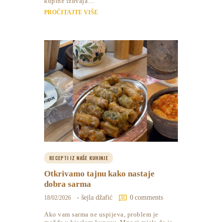
kupine izdvaja…
PROČITAJTE VIŠE
RECEPTI IZ NAŠE KUHINJE
Otkrivamo tajnu kako nastaje
dobra sarma
- šejla džafić
0
comments
18/02/2026
Ako vam sarma ne uspijeva, problem je