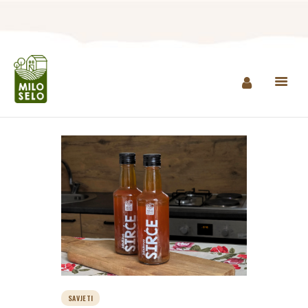
NASLOVNA
INFO
PROIZVODI
AGROTURIZAM I
RESTORAN
MINI ZOO
KONTAKT
KUPI PROIZVODE
SAVJETI