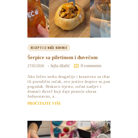
RECEPTI IZ NAŠE KUHINJE
Šerpice sa piletinom i đuvečom
- šejla džafić
0
comments
27/02/2026
Ako želite nešto drugačije i kreativno za iftar
ili porodični ručak, ove jestive šerpice su pun
pogodak. Hrskavo tijesto, sočan nadjev i
domaći đuveč koji daje punoću ukusa.
Jednostavno, a…
PROČITAJTE VIŠE