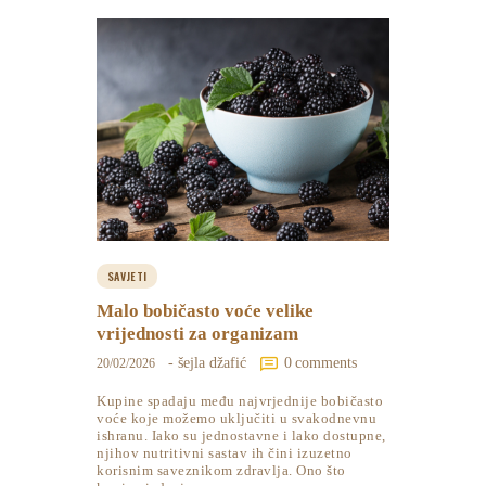
SAVJETI
Malo bobičasto voće velike
vrijednosti za organizam
- šejla džafić
0
comments
20/02/2026
Kupine spadaju među najvrjednije bobičasto
voće koje možemo uključiti u svakodnevnu
ishranu. Iako su jednostavne i lako dostupne,
njihov nutritivni sastav ih čini izuzetno
korisnim saveznikom zdravlja. Ono što