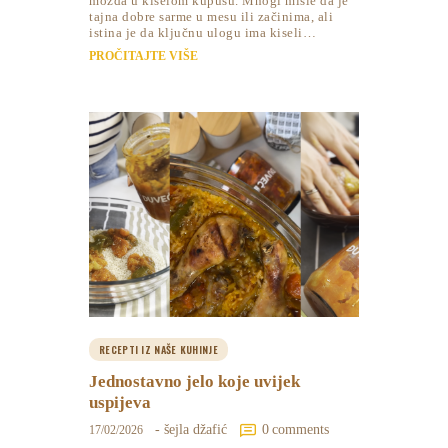
možda u kiselom kupusu. Mnogi misle da je
tajna dobre sarme u mesu ili začinima, ali
istina je da ključnu ulogu ima kiseli…
PROČITAJTE VIŠE
RECEPTI IZ NAŠE KUHINJE
Jednostavno jelo koje uvijek
uspijeva
- šejla džafić
0
comments
17/02/2026