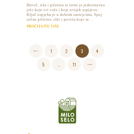
Đuveč, riža i piletina iz rerne je jednostavno
jelo koje svi vole i koje uvijek uspijeva.
Ključ uspjeha je u dobrim sastojcima. Spoj
sočne piletine, riže i povrća koje se…
PROČITAJTE VIŠE
Posts
PAGE
1
<
PAGE
2
PAGE
3
PAGE
4
pagination
PAGE
5
…
PAGE
11
>