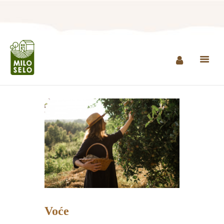
NASLOVNA
INFO
PROIZVODI
AGROTURIZAM I
RESTORAN
MINI ZOO
KONTAKT
KUPI PROIZVODE
Voće