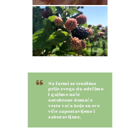
Na farmi se trudimo
prije svega da održimo
i gajimo naše
autohtone domaće
vrste voća koje su sve
više zapostavljene i
zaboravljene.