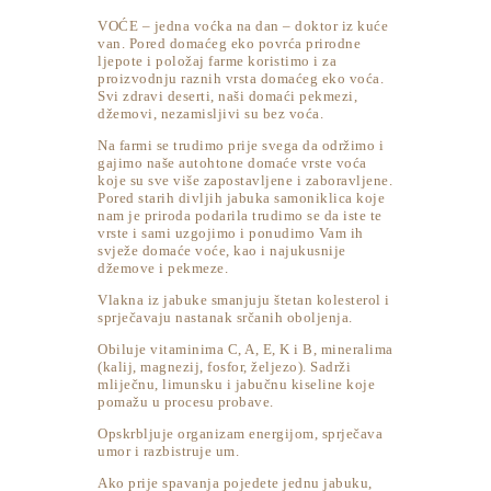
VOĆE – jedna voćka na dan – doktor iz kuće
van. Pored domaćeg eko povrća prirodne
ljepote i položaj farme koristimo i za
proizvodnju raznih vrsta domaćeg eko voća.
Svi zdravi deserti, naši domaći pekmezi,
džemovi, nezamisljivi su bez voća.
Na farmi se trudimo prije svega da održimo i
gajimo naše autohtone domaće vrste voća
koje su sve više zapostavljene i zaboravljene.
Pored starih divljih jabuka samoniklica koje
nam je priroda podarila trudimo se da iste te
vrste i sami uzgojimo i ponudimo Vam ih
svježe domaće voće, kao i najukusnije
džemove i pekmeze.
Vlakna iz jabuke smanjuju štetan kolesterol i
sprječavaju nastanak srčanih oboljenja.
Obiluje vitaminima C, A, E, K i B, mineralima
(kalij, magnezij, fosfor, željezo). Sadrži
mliječnu, limunsku i jabučnu kiseline koje
pomažu u procesu probave.
Opskrbljuje organizam energijom, sprječava
umor i razbistruje um.
Ako prije spavanja pojedete jednu jabuku,