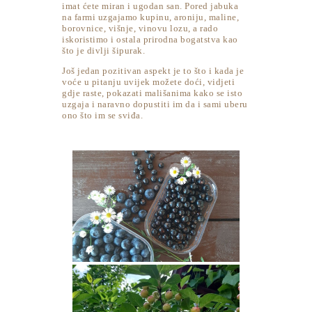
imat ćete miran i ugodan san. Pored jabuka
na farmi uzgajamo kupinu, aroniju, maline,
borovnice, višnje, vinovu lozu, a rado
iskoristimo i ostala prirodna bogatstva kao
što je divlji šipurak.
Još jedan pozitivan aspekt je to što i kada je
voće u pitanju uvijek možete doći, vidjeti
gdje raste, pokazati mališanima kako se isto
uzgaja i naravno dopustiti im da i sami uberu
ono što im se sviđa.