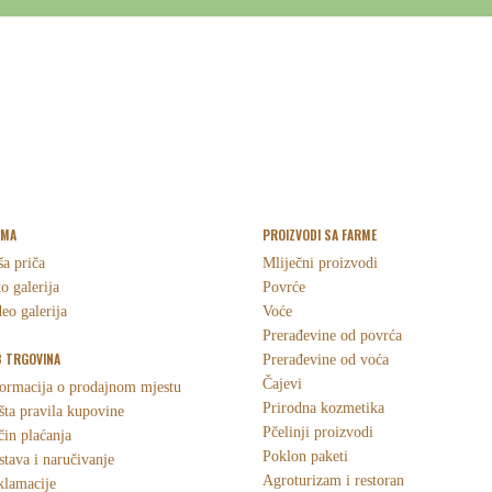
RMA
PROIZVODI SA FARME
a priča
Mliječni proizvodi
o galerija
Povrće
eo galerija
Voće
Prerađevine od povrća
 TRGOVINA
Prerađevine od voća
Čajevi
ormacija o prodajnom mjestu
Prirodna kozmetika
ta pravila kupovine
Pčelinji proizvodi
in plaćanja
Poklon paketi
tava i naručivanje
Agroturizam i restoran
klamacije