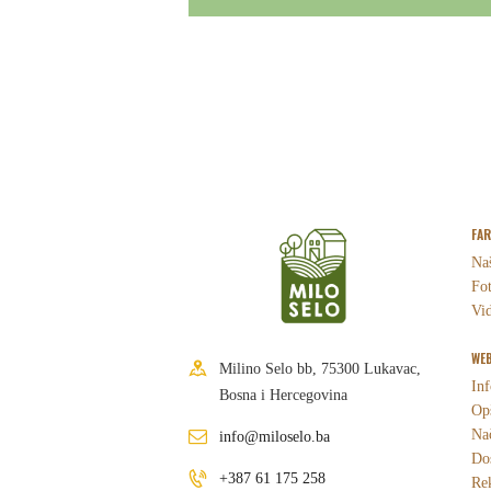
FA
Naš
Fot
Vid
WEB
Milino Selo bb, 75300 Lukavac,
Inf
Bosna i Hercegovina
Opš
Nač
info@miloselo.ba
Dos
+387 61 175 258
Re