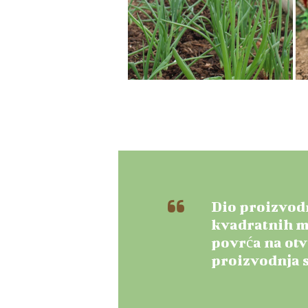
Dio proizvodn
kvadratnih me
povrća na otv
proizvodnja 