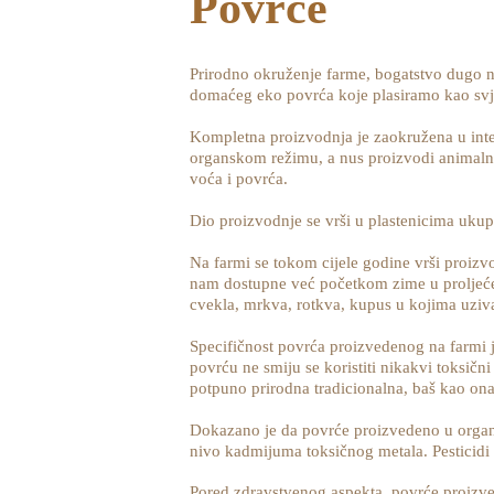
Povrće
Prirodno okruženje farme, bogatstvo dugo n
domaćeg eko povrća koje plasiramo kao svje
Kompletna proizvodnja je zaokružena u integ
organskom režimu, a nus proizvodi animalne p
voća i povrća.
Dio proizvodnje se vrši u plastenicima ukup
Na farmi se tokom cijele godine vrši proiz
nam dostupne već početkom zime u proljeće kre
cvekla, mrkva, rotkva, kupus u kojima uzivam
Specifičnost povrća proizvedenog na farmi j
povrću ne smiju se koristiti nikakvi toksični 
potpuno prirodna tradicionalna, baš kao ona 
Dokazano je da povrće proizvedeno u organs
nivo kadmijuma toksičnog metala. Pesticidi m
Pored zdravstvenog aspekta, povrće proizved