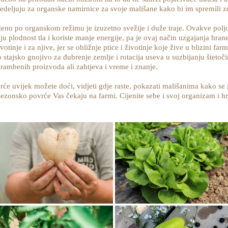
opredeljuju za organske namirnice za svoje mališane kako bi im spremili 
eno po organskom režimu je izuzetno svežije i duže traje. Ovakve polj
ju plodnost tla i koriste manje energije, pa je ovaj način uzgajanja hr
otinje i za njive, jer se obližnje ptice i životinje koje žive u blizini farm
 stajsko gnojivo za đubrenje zemlje i rotacija useva u suzbijanju štetoči
rehrambenih proizvoda ali zahtjeva i vreme i znanje.
vrće uvijek možete doći, vidjeti gdje raste, pokazati mališanima kako se 
 sezonsko povrće Vas čekaju na farmi. Cijenite sebe i svoj organizam i 