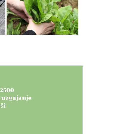
 2500
e uzgajanje
ši