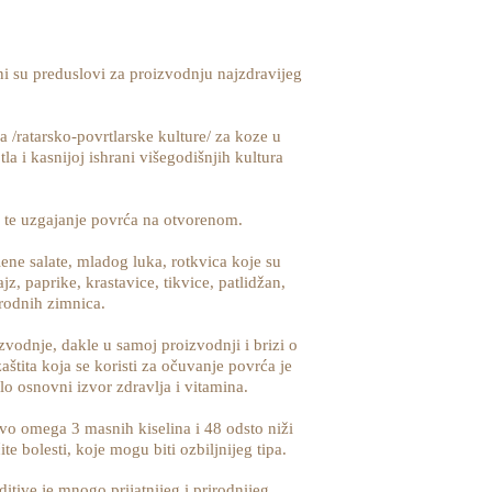
i su preduslovi za proizvodnju najzdravijeg
 /ratarsko-povrtlarske kulture/ za koze u
a i kasnijoj ishrani višegodišnjih kultura
, te uzgajanje povrća na otvorenom.
ne salate, mladog luka, rotkvica koje su
z, paprike, krastavice, tikvice, patlidžan,
irodnih zimnica.
zvodnje, dakle u samoj proizvodnji i brizi o
zaštita koja se koristi za očuvanje povrća je
lo osnovni izvor zdravlja i vitamina.
vo omega 3 masnih kiselina i 48 odsto niži
e bolesti, koje mogu biti ozbiljnijeg tipa.
tive je mnogo prijatnijeg i prirodnijeg