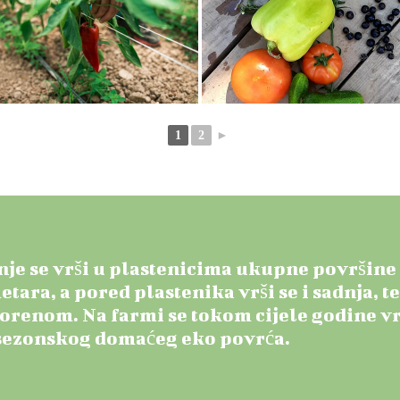
1
2
►
je se vrši u plastenicima ukupne površine
tara, a pored plastenika vrši se i sadnja, t
orenom. Na farmi se tokom cijele godine vr
sezonskog domaćeg eko povrća.