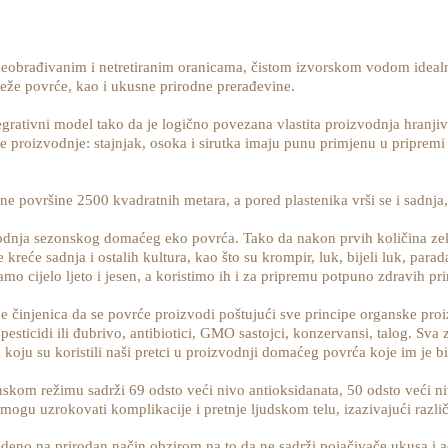
eobrađivanim i netretiranim oranicama, čistom izvorskom vodom idealn
že povrće, kao i ukusne prirodne prerađevine.
rativni model tako da je logično povezana vlastita proizvodnja hranjiva
roizvodnje: stajnjak, osoka i sirutka imaju punu primjenu u pripremi tl
ne površine 2500 kvadratnih metara, a pored plastenika vrši se i sadnja
vodnja sezonskog domaćeg eko povrća. Tako da nakon prvih količina zele
će sadnja i ostalih kultura, kao što su krompir, luk, bijeli luk, paradaj
o cijelo ljeto i jesen, a koristimo ih i za pripremu potpuno zdravih pr
e činjenica da se povrće proizvodi poštujući sve principe organske proi
pesticidi ili đubrivo, antibiotici, GMO sastojci, konzervansi, talog. Sva 
koju su koristili naši pretci u proizvodnji domaćeg povrća koje im je bi
kom režimu sadrži 69 odsto veći nivo antioksidanata, 50 odsto veći ni
ogu uzrokovati komplikacije i pretnje ljudskom telu, izazivajući različit
eno na prirodan način obzirom na to da ne sadrži pojačivače ukusa i adi