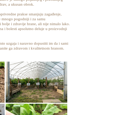
zdrav, a ukusan obrok.
oprivredne prakse smanjuju zagađenje,
ane mnogo pogodniji i za samu
i bolje i zdravije hrane, ali nije nimalo lako.
na i bolesti apsolutno deluje u proizvodnji
isto uzgaja i naravno dopustiti im da i sami
hranite ga zdravom i kvalitetnom hranom.