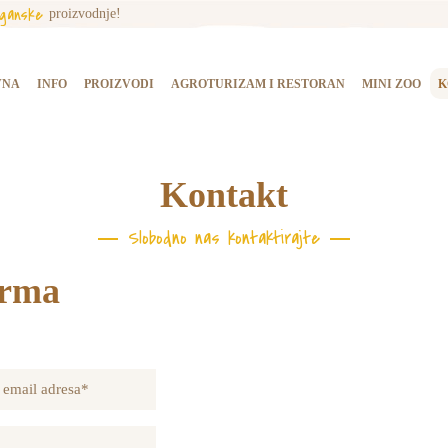
rganske
proizvodnje!
NASLOVNA
INFO
VNA
INFO
PROIZVODI
AGROTURIZAM I RESTORAN
MINI ZOO
K
PROIZVODI
AGROTURIZAM I
Kontakt
RESTORAN
Slobodno nas kontaktirajte
MINI ZOO
orma
KONTAKT
KUPI PROIZVODE