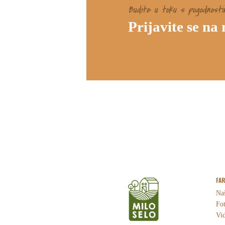
Budite u toku s pogodnosti
Prijavite se na
FA
Naš
Fot
Vid