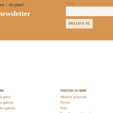
ma i akcijama!
Email
 newsletter
RMA
PROIZVODI SA FARME
a priča
Mliječni proizvodi
o galerija
Povrće
eo galerija
Voće