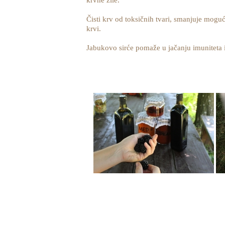
krvne žile.
Čisti krv od toksičnih tvari, smanjuje mogu
krvi.
Jabukovo sirće pomaže u jačanju imuniteta 