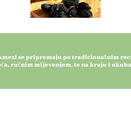
kmezi se pripremaju po tradicionalnim rec
oća, ručnim mljevenjem, te na kraju i ukuh