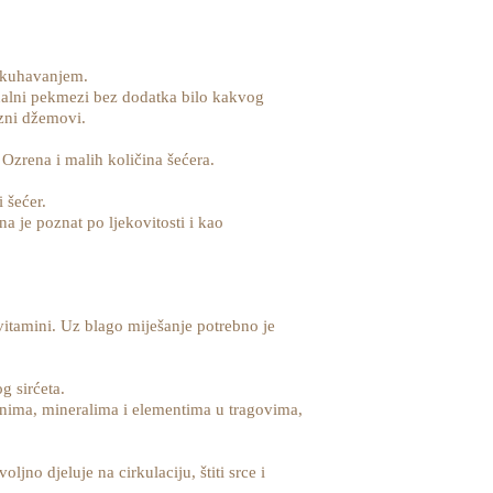
 ukuhavanjem.
cionalni pekmezi bez dodatka bilo kakvog
azni džemovi.
zrena i malih količina šećera.
 šećer.
a je poznat po ljekovitosti i kao
vitamini. Uz blago miješanje potrebno je
g sirćeta.
inima, mineralima i elementima u tragovima,
no djeluje na cirkulaciju, štiti srce i