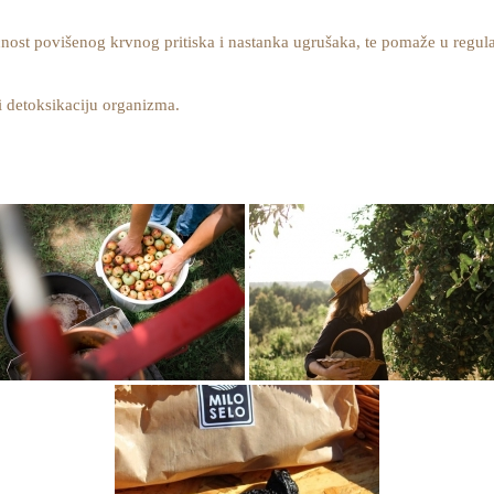
ćnost povišenog krvnog pritiska i nastanka ugrušaka, te pomaže u regulac
i detoksikaciju organizma.