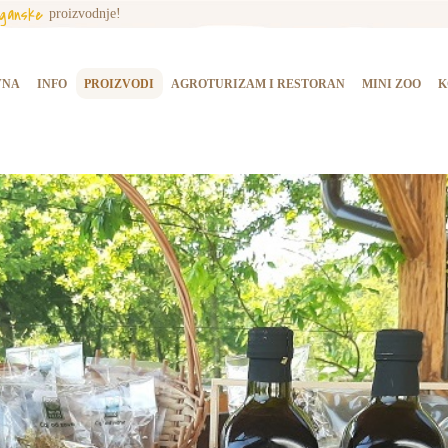
rganske
proizvodnje!
NASLOVNA
INFO
VNA
INFO
PROIZVODI
AGROTURIZAM I RESTORAN
MINI ZOO
K
PROIZVODI
AGROTURIZAM I
RESTORAN
MINI ZOO
KONTAKT
KUPI PROIZVODE