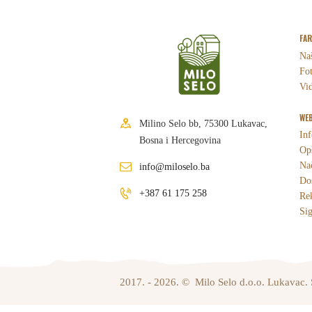
FA
Naš
Fot
Vid
WEB
Milino Selo bb, 75300 Lukavac,
Inf
Bosna i Hercegovina
Opš
Nač
info@miloselo.ba
Dos
+387 61 175 258
Re
Sig
2017. - 2026. © Milo Selo d.o.o. Lukavac. 