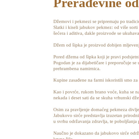
Prerađevine od
Džemovi i pekmezi se pripremaju po tradici
Slatki i kiseli jabukov pekmez: od više sort
šećera i aditiva, dakle proizvode se ukuha
Džem od šipka je proizvod dobijen mljevenj
Pored džema od šipka koji je pravi podsjetnik
Pogodan je za dijabetičare i preporučuje se 
prehrambena namirnica.
Kupine zasađene na farmi iskoristili smo z
Kao i povrće, rukom brano voće, kuha se na 
nekada i deset sati da se skuha vrhunski dž
Osim za pravljenje domaćeg pekmeza divlje j
Jabukovo sirće predstavlja izuzetan prirod
u svrhu održavanja zdravlja, te poboljšanja 
Naučno je dokazano da jabukovo sirće održava