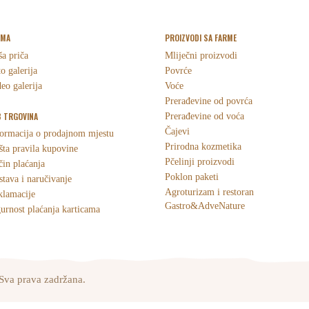
RMA
PROIZVODI SA FARME
a priča
Mliječni proizvodi
o galerija
Povrće
eo galerija
Voće
Prerađevine od povrća
 TRGOVINA
Prerađevine od voća
Čajevi
ormacija o prodajnom mjestu
Prirodna kozmetika
ta pravila kupovine
Pčelinji proizvodi
in plaćanja
Poklon paketi
tava i naručivanje
Agroturizam i restoran
klamacije
Gastro&AdveNature
urnost plaćanja karticama
Sva prava zadržana.