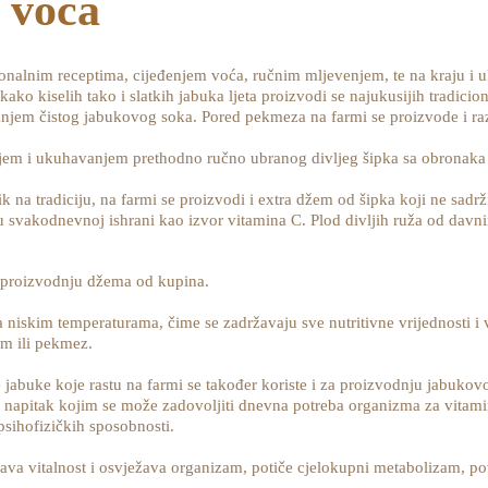
 voća
onalnim receptima, cijeđenjem voća, ručnim mljevenjem, te na kraju i
i kako kiselih tako i slatkih jabuka ljeta proizvodi se najukusijih tradi
vanjem čistog jabukovog soka. Pored pekmeza na farmi se proizvode i r
em i ukuhavanjem prethodno ručno ubranog divljeg šipka sa obronaka O
 na tradiciju, na farmi se proizvodi i extra džem od šipka koji ne sadrži
u svakodnevnoj ishrani kao izvor vitamina C. Plod divljih ruža od davnin
a proizvodnju džema od kupina.
niskim temperaturama, čime se zadržavaju sve nutritivne vrijednosti i 
em ili pekmez.
abuke koje rastu na farmi se također koriste i za proizvodnju jabukovo
ni napitak kojim se može zadovoljiti dnevna potreba organizma za vitam
psihofizičkih sposobnosti.
 vitalnost i osvježava organizam, potiče cjelokupni metabolizam, povolj