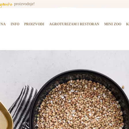
rganske
proizvodnje!
NASLOVNA
INFO
VNA
INFO
PROIZVODI
AGROTURIZAM I RESTORAN
MINI ZOO
K
PROIZVODI
AGROTURIZAM I
RESTORAN
MINI ZOO
KONTAKT
KUPI PROIZVODE