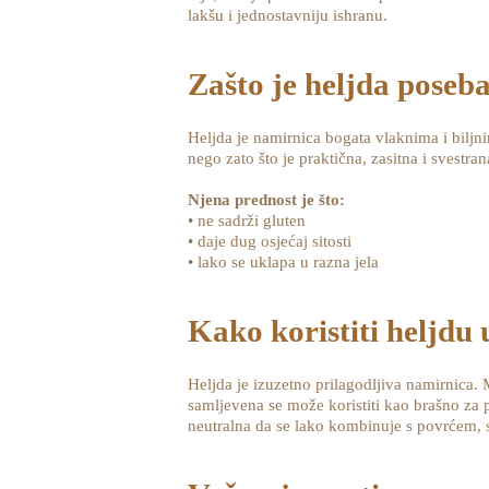
lakšu i jednostavniju ishranu.
Zašto je heljda poseb
Heljda je namirnica bogata vlaknima i biljni
nego zato što je praktična, zasitna i svestran
Njena prednost je što:
• ne sadrži gluten
• daje dug osjećaj sitosti
• lako se uklapa u razna jela
Kako koristiti heljdu
Heljda je izuzetno prilagodljiva namirnica. 
samljevena se može koristiti kao brašno za p
neutralna da se lako kombinuje s povrćem,