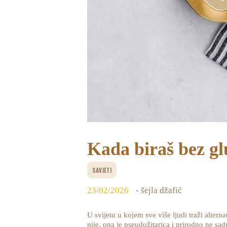
Kada biraš bez glu
SAVJETI
23/02/2026
- šejla džafić
U svijetu u kojem sve više ljudi traži alter
nije, ona je pseudožitarica i prirodno ne sad