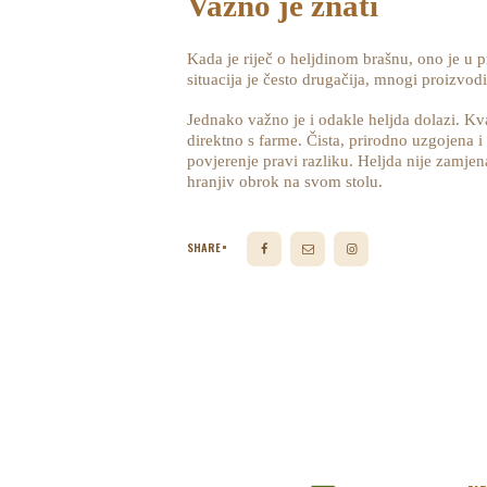
Važno je znati
Kada je riječ o heljdinom brašnu, ono je u p
situacija je često drugačija, mnogi proizvodi
Jednako važno je i odakle heljda dolazi. Kva
direktno s farme. Čista, prirodno uzgojena 
povjerenje pravi razliku. Heljda nije zamjen
hranjiv obrok na svom stolu.
SHARE