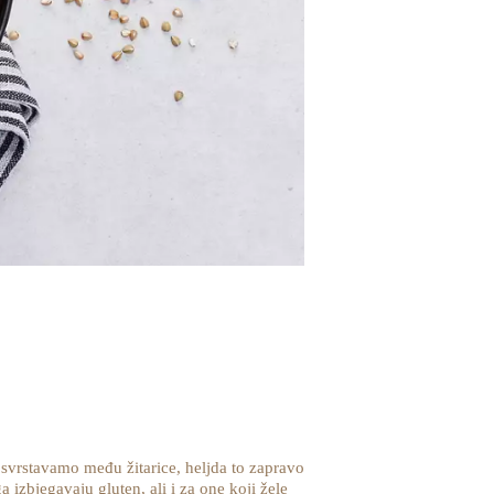
o svrstavamo među žitarice, heljda to zapravo
a izbjegavaju gluten, ali i za one koji žele