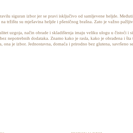
ravilu siguran izbor jer se pravi isključivo od samljevene heljde. Među
 na tržištu su mješavina heljde i pšeničnog brašna. Zato je važno pažljiv
litet uzgoja, način obrade i skladištenja imaju veliku ulogu u čistoći i 
i bez nepotrebnih dodataka. Znamo kako je rasla, kako je obrađena i šta 
a, ona je izbor. Jednostavna, domaća i prirodno bez glutena, savršeno se 