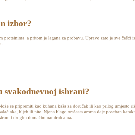
an izbor?
m proteinima, a pritom je lagana za probavu. Upravo zato je sve češći iz
a.
 u svakodnevnoj ishrani?
Može se pripremiti kao kuhana kaša za doručak ili kao prilog umjesto ri
alačinke, hljeb ili pite. Njena blago orašasta aroma daje poseban karakt
 sirom i drugim domaćim namirnicama.