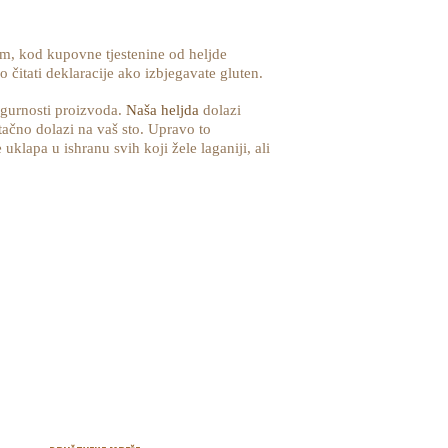
tim, kod kupovne tjestenine od heljde
o čitati deklaracije ako izbjegavate gluten.
sigurnosti proizvoda.
Naša heljda
dolazi
tačno dolazi na vaš sto. Upravo to
uklapa u ishranu svih koji žele laganiji, ali