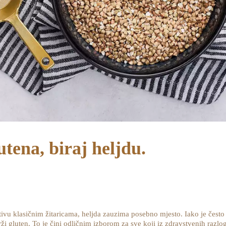
tena, biraj heljdu.
nativu klasičnim žitaricama, heljda zauzima posebno mjesto. Iako je čest
rži gluten. To je čini odličnim izborom za sve koji iz zdravstvenih razlog