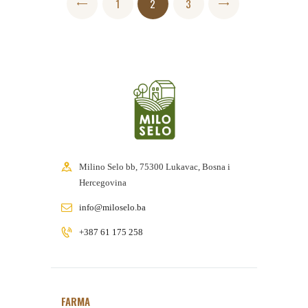
PAGE
1
<
PAGE
2
PAGE
3
>
pagination
Milino Selo bb, 75300 Lukavac, Bosna i
Hercegovina
info@miloselo.ba
+387 61 175 258
FARMA