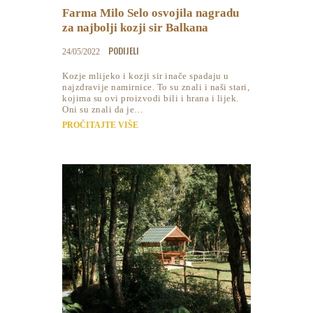
Farma Milo Selo osvojila nagradu
za najbolji kozji sir Balkana
PODIJELI
24/05/2022
Kozje mlijeko i kozji sir inače spadaju u
najzdravije namirnice. To su znali i naši stari,
kojima su ovi proizvodi bili i hrana i lijek.
Oni su znali da je…
PROČITAJTE VIŠE