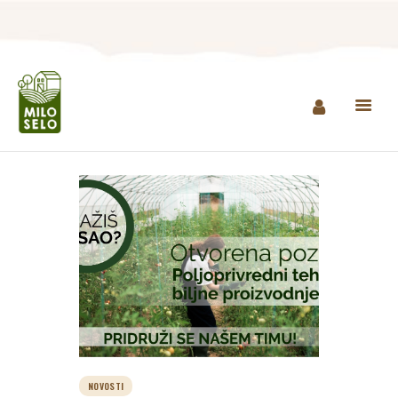
NASLOVNA
INFO
PROIZVODI
AGROTURIZAM I
RESTORAN
MINI ZOO
KONTAKT
KUPI PROIZVODE
NOVOSTI