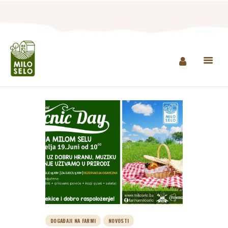
NASLOVNA
INFO
PROIZVODI
AGROTURIZAM I
RESTORAN
MINI ZOO
KONTAKT
KUPI PROIZVODE
DOGAĐAJI NA FARMI
NOVOSTI