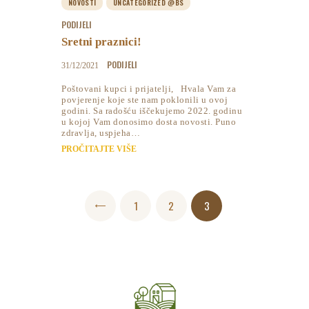
NOVOSTI
UNCATEGORIZED @BS
PODIJELI
Sretni praznici!
PODIJELI
31/12/2021
Poštovani kupci i prijatelji, Hvala Vam za
povjerenje koje ste nam poklonili u ovoj
godini. Sa radošću iščekujemo 2022. godinu
u kojoj Vam donosimo dosta novosti. Puno
zdravlja, uspjeha…
PROČITAJTE VIŠE
Posts
PAGE
1
<
PAGE
2
PAGE
3
pagination