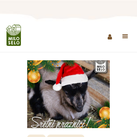
NASLOVNA
INFO
PROIZVODI
AGROTURIZAM I
RESTORAN
MINI ZOO
KONTAKT
KUPI PROIZVODE