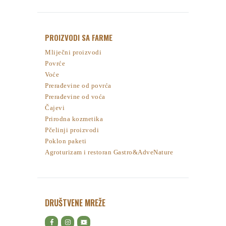
PROIZVODI SA FARME
Mliječni proizvodi
Povrće
Voće
Prerađevine od povrća
Prerađevine od voća
Čajevi
Prirodna kozmetika
Pčelinji proizvodi
Poklon paketi
Agroturizam i restoran Gastro&AdveNature
DRUŠTVENE MREŽE