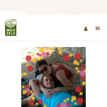
NASLOVNA
INFO
PROIZVODI
AGROTURIZAM I
RESTORAN
MINI ZOO
KONTAKT
KUPI PROIZVODE