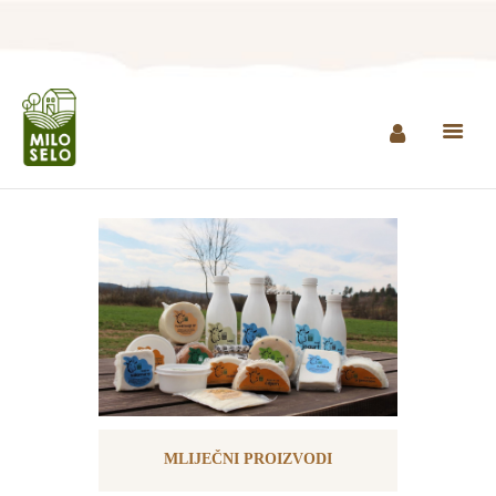
NASLOVNA
INFO
PROIZVODI
AGROTURIZAM I
RESTORAN
MINI ZOO
KONTAKT
KUPI PROIZVODE
MLIJEČNI PROIZVODI