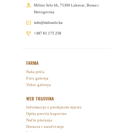
Milino Selo bb, 75300 Lukavac, Bosna i
Hercegovina
info@miloselo.ba
+387 61 175 258
FARMA
Naša priča
Foto galerija
Video galerija
WEB TRGOVINA
Informacija o prodajnom mjestu
Opšta pravila kupovine
Način plaćanja
Dostava i naručivanje