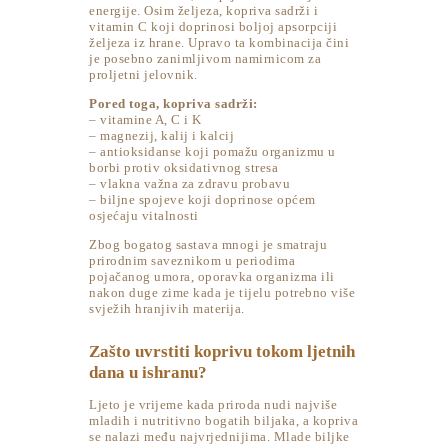
energije. Osim željeza, kopriva sadrži i
vitamin C koji doprinosi boljoj apsorpciji
željeza iz hrane. Upravo ta kombinacija čini
je posebno zanimljivom namirnicom za
proljetni jelovnik.
Pored toga, kopriva sadrži:
– vitamine A, C i K
– magnezij, kalij i kalcij
– antioksidanse koji pomažu organizmu u
borbi protiv oksidativnog stresa
– vlakna važna za zdravu probavu
– biljne spojeve koji doprinose općem
osjećaju vitalnosti
Zbog bogatog sastava mnogi je smatraju
prirodnim saveznikom u periodima
pojačanog umora, oporavka organizma ili
nakon duge zime kada je tijelu potrebno više
svježih hranjivih materija.
Zašto uvrstiti koprivu tokom ljetnih
dana u ishranu?
Ljeto je vrijeme kada priroda nudi najviše
mladih i nutritivno bogatih biljaka, a kopriva
se nalazi među najvrjednijima. Mlade biljke