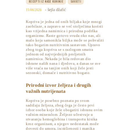
RECEPTI IZ NAŠE KUHINJE
SAVJETI
- šejla džafić
11/06/2026
Kopriva je jedna od onih biljaka koje mnogi
zaobilaze, a zapravo se već stoljećima koristi
kao vrijedna namirnica i prirodna podrška
organizmu. Raste gotovo svuda oko nas, ali
malo koja samonikla biljka može se pohvaliti
tako bogatim nutritivnim sastavom. Upravo
zbog toga kopriva se s razlogom smatra
jednom od najvrjednijih proljetnih
namirnica. Nekada je bila redovan dio
ishrane naših nana i djedova, a danas se sve
više vraća na tanjire onih koji žele jesti
sezonski, domaće i nutritivno bogato.
Prirodni izvor željeza i drugih
važnih nutrijenata
Kopriva je posebno poznata po svom
sadržaju željeza, zbog čega je često prvi
izbor osoba koje žele obogatiti ishranu ovim
važnim mineralom. Željezo učestvuje u
stvaranju hemoglobina i transportu kisika
kroz organizam, a njegov nedostatak može
dovesti do umora, iscrpljenosti i manjka