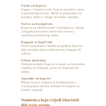
Čorba od koprive
Lagano i hranjivo jelo koje se posebno cijeni
u ljetnim mjesecima. Može se pripremati uz
krompir, mrkvu i druge sezonske sastojke.
Varivo sa krompirom
Kopriva se odlično slaže s krompirom, lukom
i drugim povrćem te može biti osnova
zasitnog porodičnog ručka.
Kajgana sa koprivom
Sitno nasjeckana i kratko propržena kopriva
daje poseban ukus jednostavnoj kajgani ili
omletu.
Zelena tjestenina
Dodajte kuhanu koprivu u umak za tjesteninu
zajedno sa vrhnjem, sirom ili maslinovim
uljem.
Smoothie od koprive
Mlade listove moguće je kombinovati s
voćem poput jabuke, banane ili limuna za
hranjiv napitak.
Namirnica koju vrijedi iskoristiti
dok traje sezona