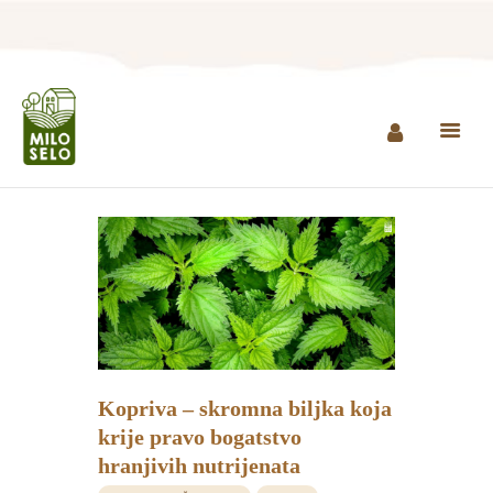
NASLOVNA
INFO
PROIZVODI
AGROTURIZAM I
RESTORAN
MINI ZOO
KONTAKT
Kopriva – skromna biljka koja
KUPI PROIZVODE
krije pravo bogatstvo
hranjivih nutrijenata