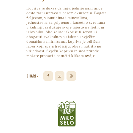
Kopriva je dokaz da najvrjednije namirnice
često rastu upravo u našem okruženju. Bogata
željezom, vitaminima i mineralima,
jednostavna za pripremu i izuzetno svestrana
u kuhinji, zaslužuje svoje mjesto na ljetnom
jelovniku. Ako želite iskoristiti sezonu i
obogatiti svakodnevnu ishranu svježim
domaćim namirnicama, kopriva je odličan
izbor koji spaja tradiciju, okus i nutritivnu
vrijednost. Svježu koprivu iz srca prirode
možete pronaći i naručiti klikom
ovdje
.
SHARE