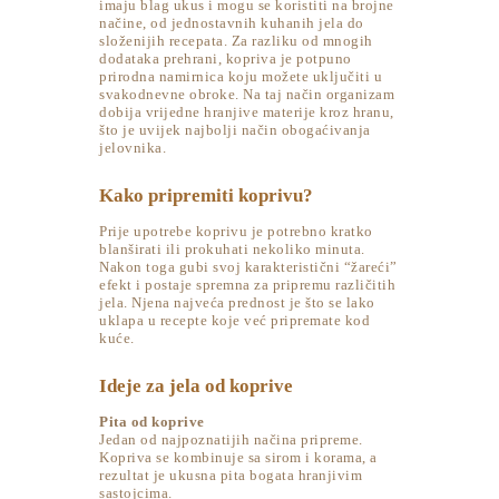
imaju blag ukus i mogu se koristiti na brojne
načine, od jednostavnih kuhanih jela do
složenijih recepata. Za razliku od mnogih
dodataka prehrani, kopriva je potpuno
prirodna namirnica koju možete uključiti u
svakodnevne obroke. Na taj način organizam
dobija vrijedne hranjive materije kroz hranu,
što je uvijek najbolji način obogaćivanja
jelovnika.
Kako pripremiti koprivu?
Prije upotrebe koprivu je potrebno kratko
blanširati ili prokuhati nekoliko minuta.
Nakon toga gubi svoj karakteristični “žareći”
efekt i postaje spremna za pripremu različitih
jela. Njena najveća prednost je što se lako
uklapa u recepte koje već pripremate kod
kuće.
Ideje za jela od koprive
Pita od koprive
Jedan od najpoznatijih načina pripreme.
Kopriva se kombinuje sa sirom i korama, a
rezultat je ukusna pita bogata hranjivim
sastojcima.