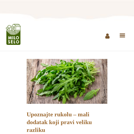
NASLOVNA
INFO
PROIZVODI
AGROTURIZAM I
RESTORAN
MINI ZOO
KONTAKT
Upoznajte rukolu – mali
KUPI PROIZVODE
dodatak koji pravi veliku
razliku