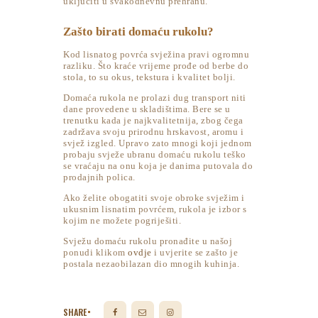
uključiti u svakodnevnu prehranu.
Zašto birati domaću rukolu?
Kod lisnatog povrća svježina pravi ogromnu
razliku. Što kraće vrijeme prođe od berbe do
stola, to su okus, tekstura i kvalitet bolji.
Domaća rukola ne prolazi dug transport niti
dane provedene u skladištima. Bere se u
trenutku kada je najkvalitetnija, zbog čega
zadržava svoju prirodnu hrskavost, aromu i
svjež izgled. Upravo zato mnogi koji jednom
probaju svježe ubranu domaću rukolu teško
se vraćaju na onu koja je danima putovala do
prodajnih polica.
Ako želite obogatiti svoje obroke svježim i
ukusnim lisnatim povrćem, rukola je izbor s
kojim ne možete pogriješiti.
Svježu domaću rukolu pronađite u našoj
ponudi klikom
ovdje
i uvjerite se zašto je
postala nezaobilazan dio mnogih kuhinja.
SHARE