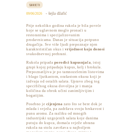
SAVJETI
- šejla džafić
09/06/2026
Prije nekoliko godina rukola je bila povrće
koje se uglavnom moglo pronaći u
restoranima i specijalizovanim
prodavnicama. Danas je situacija potpuno
drugačija. Sve više ljudi prepoznaje njen
karakterističan okus i
vrijednost koju donosi
svakodnevnoj prehrani.
Rukola pripada
porodici kupusnjača
, istoj
grupi kojoj pripadaju kupus, kelj i brokula.
Prepoznatljiva je po tamnozelenim listovima
i blago ljutkastom, orašastom okusu koji je
izdvaja od ostalih salata. Upravo zbog tog
specifičnog okusa dovoljna je i manja
količina da obrok učini zanimljivijim i
bogatijim.
Posebno je
cijenjena
zato što se bere dok je
mlada i svježa, pa zadržava svoju hrskavost i
punu aromu. Za razliku od mnogih
industrijski uzgojenih salata koje danima
putuju do kupca, domaća svježe ubrana
rukola na stolu završava u najboljem