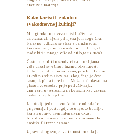
mogućem stanju, puna okusa, mirisa i
hranjivih materija.
Kako koristiti rukolu u
svakodnevnoj kuhinji?
Mnogi rukolu povezuju isključivo sa
salatama, ali njena primjena je mnogo šira.
Naravno, odlično se slaže s paradajzom,
krastavcima, sirom i maslinovim uljem, ali
može biti i mnogo više od priloga uz ručak.
Često se koristi u sendvičima i tortiljama
gdje unosi svježinu i laganu pikantnost.
Odlično se slaže sa sirevima, posebno kozjim
i tvrdim zrelim sirevima, zbog čega je čest
sastojak plata i predjela. Može se dodavati na
pizzu neposredno prije posluživanja,
umiješati u tjesteninu ili koristiti kao završni
dodatak toplim jelima.
Ljubitelji jednostavne kuhinje od rukole
pripremaju i pesto, gdje se umjesto bosiljka
koristi upravo njen intenzivan okus.
Nekoliko listova dovoljno je i za smoothie
napitke ili razne namaze.
Upravo zbog svoje svestranosti rukola je