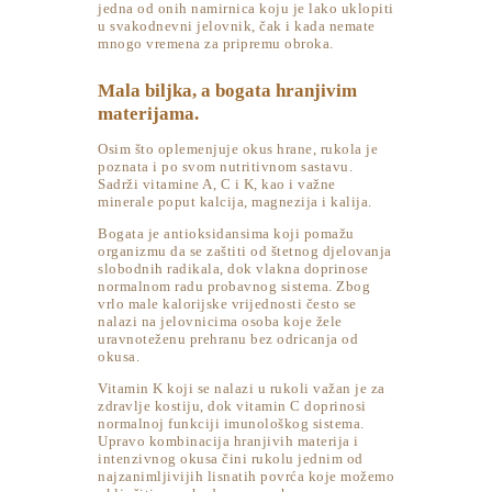
jedna od onih namirnica koju je lako uklopiti
u svakodnevni jelovnik, čak i kada nemate
mnogo vremena za pripremu obroka.
Mala biljka, a bogata hranjivim
materijama.
Osim što oplemenjuje okus hrane, rukola je
poznata i po svom nutritivnom sastavu.
Sadrži vitamine A, C i K, kao i važne
minerale poput kalcija, magnezija i kalija.
Bogata je antioksidansima koji pomažu
organizmu da se zaštiti od štetnog djelovanja
slobodnih radikala, dok vlakna doprinose
normalnom radu probavnog sistema. Zbog
vrlo male kalorijske vrijednosti često se
nalazi na jelovnicima osoba koje žele
uravnoteženu prehranu bez odricanja od
okusa.
Vitamin K koji se nalazi u rukoli važan je za
zdravlje kostiju, dok vitamin C doprinosi
normalnoj funkciji imunološkog sistema.
Upravo kombinacija hranjivih materija i
intenzivnog okusa čini rukolu jednim od
najzanimljivijih lisnatih povrća koje možemo