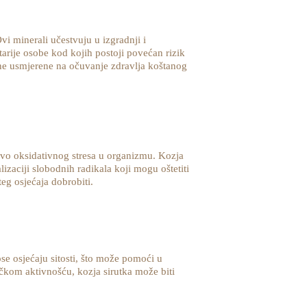
vi minerali učestvuju u izgradnji i
tarije osobe kod kojih postoji povećan rizik
rane usmjerene na očuvanje zdravlja koštanog
nivo oksidativnog stresa u organizmu. Kozja
zaciji slobodnih radikala koji mogu oštetiti
teg osjećaja dobrobiti.
ose osjećaju sitosti, što može pomoći u
čkom aktivnošću, kozja sirutka može biti