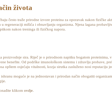
čin života
baju često traže prirodne izvore proteina za oporavak nakon fizičke akti
ju u regeneraciji mišića i obnavljanju organizma. Njena lagana probavlj
apitkom nakon treninga ili fizičkog napora.
a proizvodnje sira. Riječ je o prirodnom napitku bogatom proteinima, v
tvene benefite. Od podrške imunološkom sistemu i zdravlju probave, pr
sa opštem osjećaju vitalnosti, kozja sirutka zasluženo nosi reputaciju j
ishranu moguće je na jednostavan i prirodan način obogatiti organizam
ije.
ronađite klikom
ovdje
.