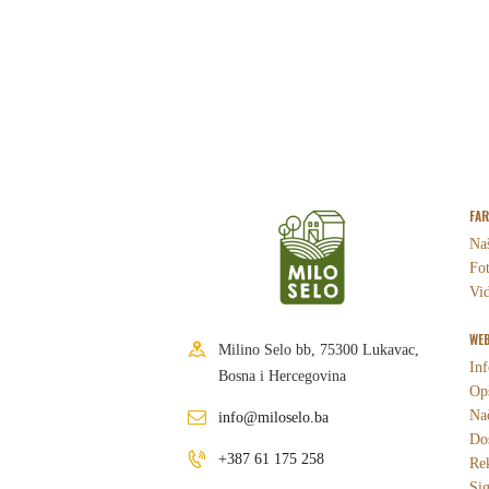
FA
Naš
Fot
Vid
WEB
Milino Selo bb, 75300 Lukavac,
Inf
Bosna i Hercegovina
Opš
Nač
info@miloselo.ba
Dos
+387 61 175 258
Re
Sig