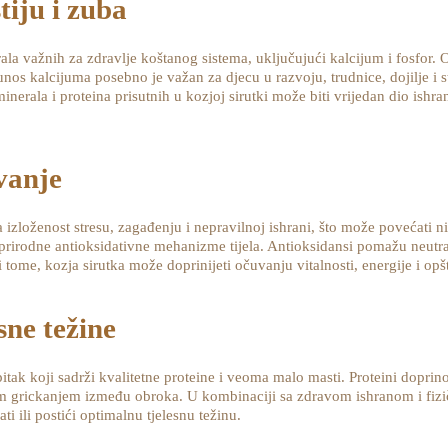
tiju i zuba
ala važnih za zdravlje koštanog sistema, uključujući kalcijum i fosfor. O
nos kalcijuma posebno je važan za djecu u razvoju, trudnice, dojilje i s
nerala i proteina prisutnih u kozjoj sirutki može biti vrijedan dio ish
vanje
izloženost stresu, zagađenju i nepravilnoj ishrani, što može povećati 
rirodne antioksidativne mehanizme tijela. Antioksidansi pomažu neutrali
ći tome, kozja sirutka može doprinijeti očuvanju vitalnosti, energije i opš
sne težine
itak koji sadrži kvalitetne proteine i veoma malo masti. Proteini doprin
tim grickanjem između obroka. U kombinaciji sa zdravom ishranom i fizi
i ili postići optimalnu tjelesnu težinu.