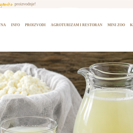
rganske
proizvodnje!
NASLOVNA
INFO
VNA
INFO
PROIZVODI
AGROTURIZAM I RESTORAN
MINI ZOO
K
PROIZVODI
AGROTURIZAM I
RESTORAN
MINI ZOO
KONTAKT
KUPI PROIZVODE