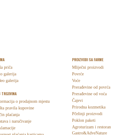
RMA
PROIZVODI SA FARME
a priča
Mliječni proizvodi
o galerija
Povrće
eo galerija
Voće
Prerađevine od povrća
 TRGOVINA
Prerađevine od voća
Čajevi
ormacija o prodajnom mjestu
Prirodna kozmetika
ta pravila kupovine
Pčelinji proizvodi
in plaćanja
Poklon paketi
tava i naručivanje
Agroturizam i restoran
klamacije
Gastro&AdveNature
urnost plaćanja karticama