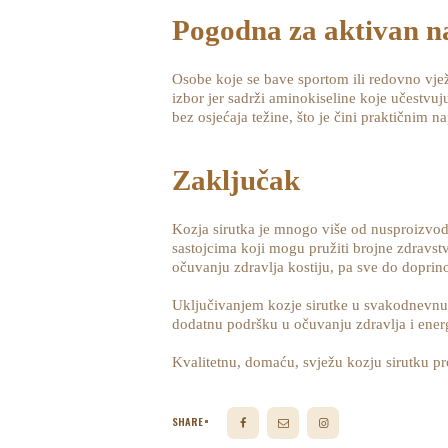
Pogodna za aktivan na
Osobe koje se bave sportom ili redovno vjež
izbor jer sadrži aminokiseline koje učestvu
bez osjećaja težine, što je čini praktičnim n
Zaključak
Kozja sirutka je mnogo više od nusproizvod
sastojcima koji mogu pružiti brojne zdravs
očuvanju zdravlja kostiju, pa sve do doprino
Uključivanjem kozje sirutke u svakodnevnu 
dodatnu podršku u očuvanju zdravlja i energ
Kvalitetnu, domaću, svježu kozju sirutku p
SHARE