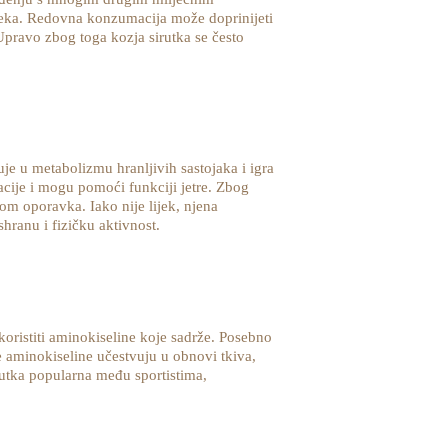
ijeka. Redovna konzumacija može doprinijeti
Upravo zbog toga kozja sirutka se često
uje u metabolizmu hranljivih sastojaka i igra
acije i mogu pomoći funkciji jetre. Zbog
om oporavka. Iako nije lijek, njena
hranu i fizičku aktivnost.
koristiti aminokiseline koje sadrže. Posebno
e aminokiseline učestvuju u obnovi tkiva,
rutka popularna među sportistima,