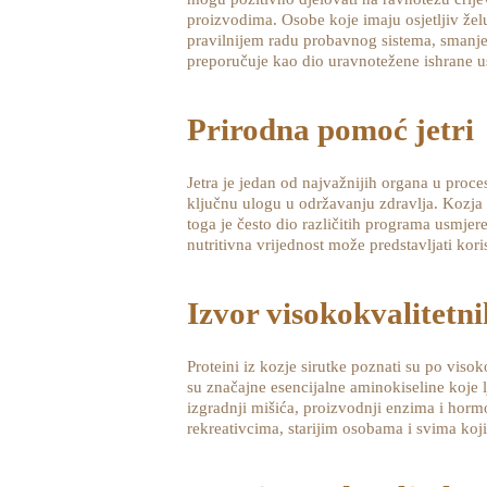
proizvodima. Osobe koje imaju osjetljiv že
pravilnijem radu probavnog sistema, smanjen
preporučuje kao dio uravnotežene ishrane u
Prirodna pomoć jetri
Jetra je jedan od najvažnijih organa u proce
ključnu ulogu u održavanju zdravlja. Kozja 
toga je često dio različitih programa usmje
nutritivna vrijednost može predstavljati ko
Izvor visokokvalitetni
Proteini iz kozje sirutke poznati su po viso
su značajne esencijalne aminokiseline koje 
izgradnji mišića, proizvodnji enzima i hor
rekreativcima, starijim osobama i svima koj