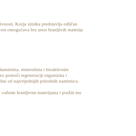
vnosti. Kozja sirutka predstavlja odličan
ivost omogućava brz unos hranljivih materija
itaminima, mineralima i bioaktivnim
eko pomoći regeneraciji organizma i
edne od najvrijednijih prirodnih namirnica.
 važnim hranljivim materijama i pružiti mu