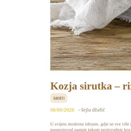
Kozja sirutka – ri
SAVJETI
08/06/2026
- šejla džafić
U svijetu moderne ishrane, gdje se sve viš
nusproizvod nastaje tokom proizvodnje kozje