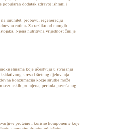
je popularan dodatak zdravoj ishrani i
 na imunitet, probavu, regeneraciju
kodnevnu rutinu. Za razliku od mnogih
tojaka. Njena nutritivna vrijednost čini je
minokiselinama koje učestvuju u stvaranju
ksidativnog stresa i štetnog djelovanja
 Redovna konzumacija kozje sirutke može
om sezonskih promjena, perioda povećanog
svarljive proteine i korisne komponente koje
ređenju s mnogim drugim mliječnim