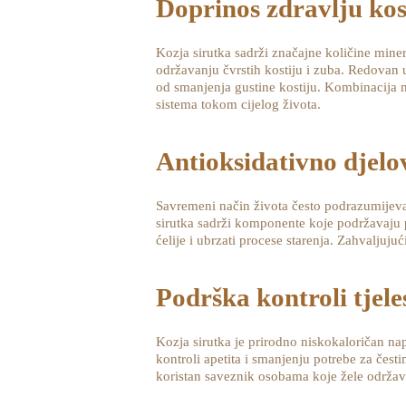
Doprinos zdravlju kos
Kozja sirutka sadrži značajne količine miner
održavanju čvrstih kostiju i zuba. Redovan u
od smanjenja gustine kostiju. Kombinacija mi
sistema tokom cijelog života.
Antioksidativno djelo
Savremeni način života često podrazumijeva 
sirutka sadrži komponente koje podržavaju p
ćelije i ubrzati procese starenja. Zahvaljuju
Podrška kontroli tjele
Kozja sirutka je prirodno niskokaloričan nap
kontroli apetita i smanjenju potrebe za čes
koristan saveznik osobama koje žele održavat