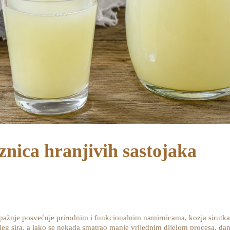
znica hranjivih sastojaka
e pažnje posvećuje prirodnim i funkcionalnim namirnicama, kozja sirut
g sira, a iako se nekada smatrao manje vrijednim dijelom procesa, dana