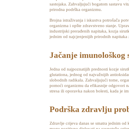
sastojaka. Zahvaljujući bogatom sastavu vita
prirodna podrška organizmu.
Brojna istraživanja i iskustva potrošača po
organizma i opšte zdravstveno stanje. Uprav
industrijski prerađenih napitaka, kozja sirut
jednim od najcjenjenijih prirodnih napitaka 
Jačanje imunološkog 
Jedna od najpoznatijih prednosti kozje sirut
glutationa, jednog od najvažnijih antioksid
slobodnih radikala. Zahvaljujući tome, orga
pomoći organizmu da efikasnije odgovori n
stresa ili oporavka nakon bolesti, kada je
Podrška zdravlju pro
Zdravlje crijeva danas se smatra jednim od 
mogu pozitivno djelovati na ravnotežu cri