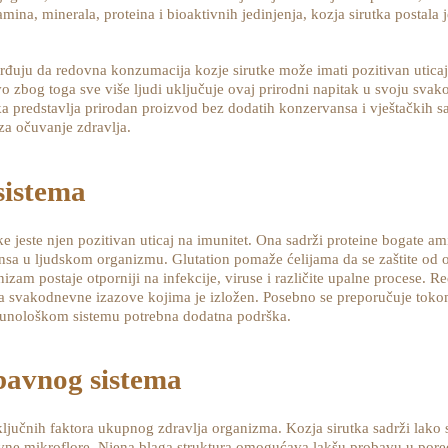
mina, minerala, proteina i bioaktivnih jedinjenja, kozja sirutka postala 
tvrđuju da redovna konzumacija kozje sirutke može imati pozitivan uticaj
o zbog toga sve više ljudi uključuje ovaj prirodni napitak u svoju sva
ka predstavlja prirodan proizvod bez dodatih konzervansa i vještačkih sas
za očuvanje zdravlja.
sistema
ke jeste njen pozitivan uticaj na imunitet. Ona sadrži proteine bogate a
ansa u ljudskom organizmu. Glutation pomaže ćelijama da se zaštite od o
nizam postaje otporniji na infekcije, viruse i različite upalne procese.
a svakodnevne izazove kojima je izložen. Posebno se preporučuje tok
 imunološkom sistemu potrebna dodatna podrška.
bavnog sistema
ključnih faktora ukupnog zdravlja organizma. Kozja sirutka sadrži lako 
jevne mikroflore. Njena blaga struktura omogućava lakšu probavu u po