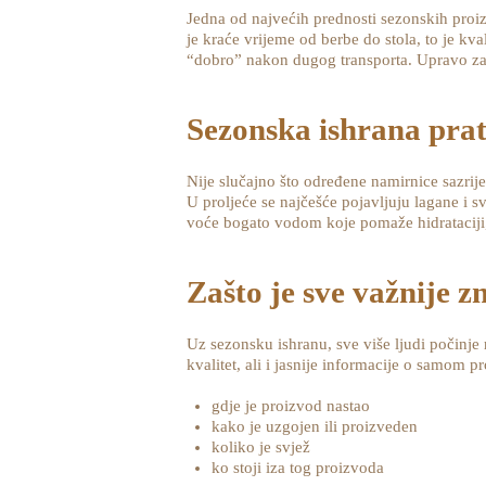
Jedna od najvećih prednosti sezonskih proiz
je kraće vrijeme od berbe do stola, to je kv
“dobro” nakon dugog transporta. Upravo zat
Sezonska ishrana pra
Nije slučajno što određene namirnice sazrij
U proljeće se najčešće pojavljuju lagane i
voće bogato vodom koje pomaže hidrataciji, 
Zašto je sve važnije z
Uz sezonsku ishranu, sve više ljudi počinje
kvalitet, ali i jasnije informacije o samom 
gdje je proizvod nastao
kako je uzgojen ili proizveden
koliko je svjež
ko stoji iza tog proizvoda