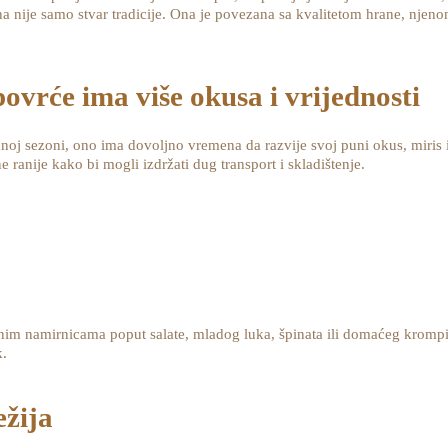
a nije samo stvar tradicije. Ona je povezana sa kvalitetom hrane, njeno
povrće ima više okusa i vrijednosti
noj sezoni, ono ima dovoljno vremena da razvije svoj puni okus, miris i 
 ranije kako bi mogli izdržati dug transport i skladištenje.
vnim namirnicama poput salate, mladog luka, špinata ili domaćeg krompir
k.
ežija