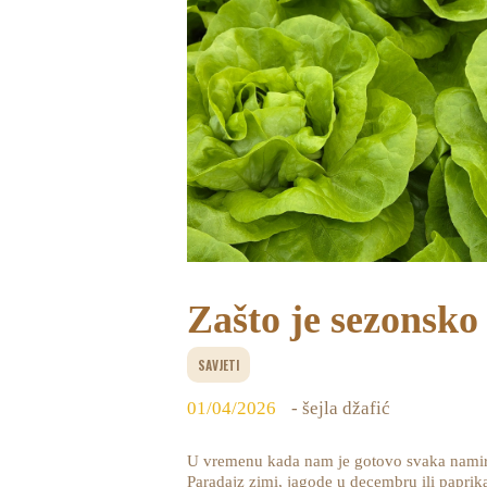
Zašto je sezonsko
SAVJETI
01/04/2026
- šejla džafić
U vremenu kada nam je gotovo svaka namirni
Paradajz zimi, jagode u decembru ili paprika 