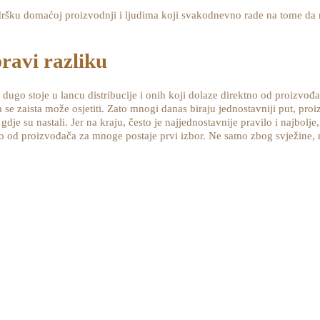
dršku domaćoj proizvodnji i ljudima koji svakodnevno rade na tome da n
ravi razliku
 dugo stoje u lancu distribucije i onih koji dolaze direktno od proizvođa
se zaista može osjetiti. Zato mnogi danas biraju jednostavniji put, pro
dje su nastali. Jer na kraju, često je najjednostavnije pravilo i najbolje
no od proizvođača za mnoge postaje prvi izbor. Ne samo zbog svježine, n