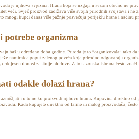
voda je njihova svježina. Hrana koja se uzgaja u sezoni obično ne provo
alitet veći. Svjež proizvod zadržava više svojih prirodnih svojstava i ne
o mnogi kupci danas više pažnje posvećuju porijeklu hrane i načinu p
ti potrebe organizma
evaju baš u određeno doba godine. Priroda je to “organizovala” tako da 
 svježe namirnice poput zelenog povrća koje prirodno odgovaraju organi
dok jesen donosi zasitnije plodove. Zato sezonska ishrana često znači i
nati odakle dolazi hrana?
 razmišljati i o tome ko proizvodi njihovu hranu. Kupovina direktno od 
proizvodu. Kada kupujete direktno od farme ili malog proizvođača, često 