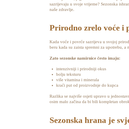
sazrijevaju u svoje vrijeme? Sezonska ishran
naše zdravlje.
Prirodno zrelo voće i 
Kada voće i povrće sazrijeva u svojoj prirod
beru kada su zaista spremni za upotrebu, a ne
Zato sezonske namirnice često imaju:
intenzivniji i prirodniji okus
bolju teksturu
više vitamina i minerala
kraći put od proizvodnje do kupca
Razlika se najviše osjeti upravo u jednosta
osim malo začina da bi bili kompletan obro
Sezonska hrana je svj