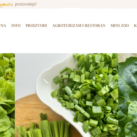
rganske
proizvodnje!
NASLOVNA
INFO
VNA
INFO
PROIZVODI
AGROTURIZAM I RESTORAN
MINI ZOO
K
PROIZVODI
AGROTURIZAM I
RESTORAN
MINI ZOO
KONTAKT
KUPI PROIZVODE