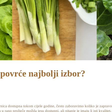
 povrće najbolji izbor?
ca dostupna tokom cijele godine, često zaboravimo koliko je zapravo v
u rano proljeće možda jesu dostupni, ali pitanje je imaju li isti kvalitet,