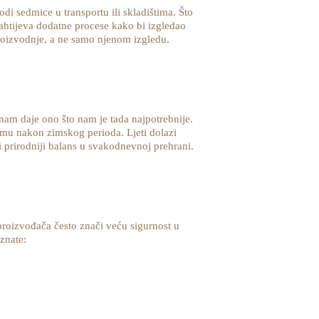
di sedmice u transportu ili skladištima. Što
 zahtijeva dodatne procese kako bi izgledao
roizvodnje, a ne samo njenom izgledu.
nam daje ono što nam je tada najpotrebnije.
zmu nakon zimskog perioda. Ljeti dolazi
 prirodniji balans u svakodnevnoj prehrani.
proizvođača često znači veću sigurnost u
znate: