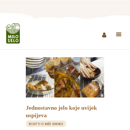
NASLOVNA
INFO
PROIZVODI
AGROTURIZAM I
RESTORAN
MINI ZOO
KONTAKT
Jednostavno jelo koje uvijek
KUPI PROIZVODE
uspijeva
RECEPTI IZ NAŠE KUHINJE