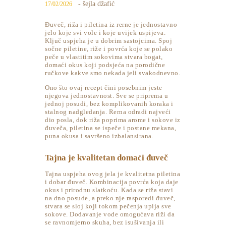
- šejla džafić
17/02/2026
Đuveč, riža i piletina iz rerne je jednostavno
jelo koje svi vole i koje uvijek uspijeva.
Ključ uspjeha je u dobrim sastojcima. Spoj
sočne piletine, riže i povrća koje se polako
peče u vlastitim sokovima stvara bogat,
domaći okus koji podsjeća na porodične
ručkove kakve smo nekada jeli svakodnevno.
Ono što ovaj recept čini posebnim jeste
njegova jednostavnost. Sve se priprema u
jednoj posudi, bez komplikovanih koraka i
stalnog nadgledanja. Rerna odradi najveći
dio posla, dok riža poprima arome i sokove iz
đuveča, piletina se ispeče i postane mekana,
puna okusa i savršeno izbalansirana.
Tajna je kvalitetan domaći đuveč
Tajna uspjeha ovog jela je kvalitetna piletina
i dobar đuveč. Kombinacija povrća koja daje
okus i prirodnu slatkoću. Kada se riža stavi
na dno posude, a preko nje rasporedi đuveč,
stvara se sloj koji tokom pečenja upija sve
sokove. Dodavanje vode omogućava riži da
se ravnomjerno skuha, bez isušivanja ili