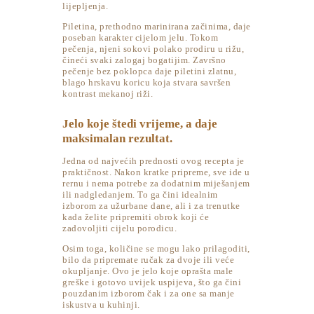
lijepljenja.
Piletina, prethodno marinirana začinima, daje
poseban karakter cijelom jelu. Tokom
pečenja, njeni sokovi polako prodiru u rižu,
čineći svaki zalogaj bogatijim. Završno
pečenje bez poklopca daje piletini zlatnu,
blago hrskavu koricu koja stvara savršen
kontrast mekanoj riži.
Jelo koje štedi vrijeme, a daje
maksimalan rezultat.
Jedna od najvećih prednosti ovog recepta je
praktičnost. Nakon kratke pripreme, sve ide u
rernu i nema potrebe za dodatnim miješanjem
ili nadgledanjem. To ga čini idealnim
izborom za užurbane dane, ali i za trenutke
kada želite pripremiti obrok koji će
zadovoljiti cijelu porodicu.
Osim toga, količine se mogu lako prilagoditi,
bilo da pripremate ručak za dvoje ili veće
okupljanje. Ovo je jelo koje oprašta male
greške i gotovo uvijek uspijeva, što ga čini
pouzdanim izborom čak i za one sa manje
iskustva u kuhinji.