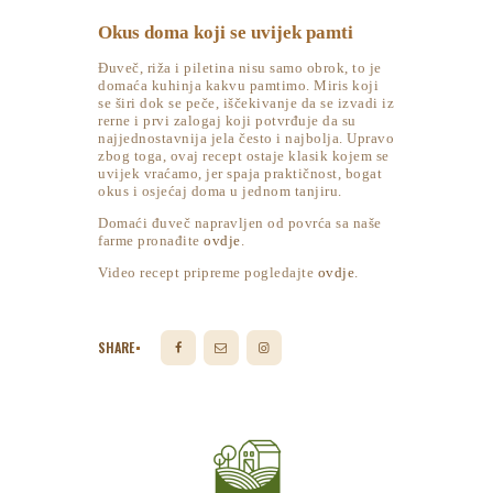
Okus doma koji se uvijek pamti
Đuveč, riža i piletina nisu samo obrok, to je
domaća kuhinja kakvu pamtimo. Miris koji
se širi dok se peče, iščekivanje da se izvadi iz
rerne i prvi zalogaj koji potvrđuje da su
najjednostavnija jela često i najbolja. Upravo
zbog toga, ovaj recept ostaje klasik kojem se
uvijek vraćamo, jer spaja praktičnost, bogat
okus i osjećaj doma u jednom tanjiru.
Domaći đuveč napravljen od povrća sa naše
farme pronađite
ovdje
.
Video recept pripreme pogledajte
ovdje
.
SHARE