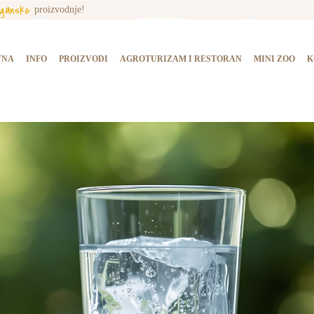
rganske
proizvodnje!
NASLOVNA
INFO
VNA
INFO
PROIZVODI
AGROTURIZAM I RESTORAN
MINI ZOO
K
PROIZVODI
AGROTURIZAM I
RESTORAN
MINI ZOO
KONTAKT
KUPI PROIZVODE