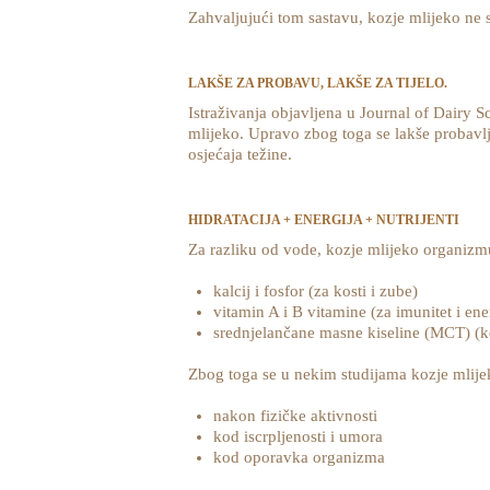
Zahvaljujući tom sastavu, kozje mlijeko ne 
LAKŠE ZA PROBAVU, LAKŠE ZA TIJELO.
Istraživanja objavljena u Journal of Dairy 
mlijeko. Upravo zbog toga se lakše probavlja
osjećaja težine.
HIDRATACIJA + ENERGIJA + NUTRIJENTI
Za razliku od vode, kozje mlijeko organizmu
kalcij i fosfor (za kosti i zube)
vitamin A i B vitamine (za imunitet i ene
srednjelančane masne kiseline (MCT) (koj
Zbog toga se u nekim studijama kozje mlije
nakon fizičke aktivnosti
kod iscrpljenosti i umora
kod oporavka organizma