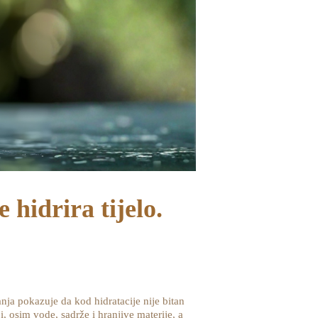
 hidrira tijelo.
anja pokazuje da kod hidratacije nije bitan
i, osim vode, sadrže i hranjive materije, a