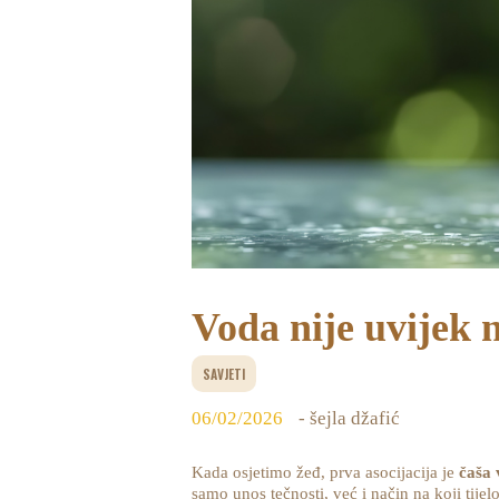
Voda nije uvijek n
SAVJETI
06/02/2026
- šejla džafić
Kada osjetimo žeđ, prva asocijacija je
čaša 
samo unos tečnosti, već i način na koji tijel