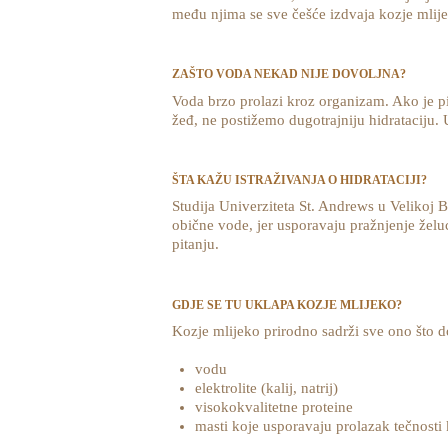
među njima se sve češće izdvaja kozje mlij
ZAŠTO VODA NEKAD NIJE DOVOLJNA?
Voda brzo prolazi kroz organizam. Ako je pij
žeđ, ne postižemo dugotrajniju hidrataciju. U
ŠTA KAŽU ISTRAŽIVANJA O HIDRATACIJI?
Studija Univerziteta St. Andrews u Velikoj Br
obične vode, jer usporavaju pražnjenje želuc
pitanju.
GDJE SE TU UKLAPA KOZJE MLIJEKO?
Kozje mlijeko prirodno sadrži sve ono što dop
vodu
elektrolite (kalij, natrij)
visokokvalitetne proteine
masti koje usporavaju prolazak tečnosti