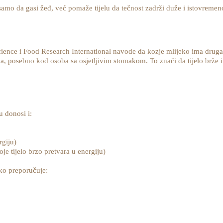
samo da gasi žeđ, već pomaže tijelu da tečnost zadrži duže i istovremen
Science i Food Research International navode da kozje mlijeko ima druga
, posebno kod osoba sa osjetljivim stomakom. To znači da tijelo brže i e
 donosi i:
rgiju)
e tijelo brzo pretvara u energiju)
ko preporučuje: