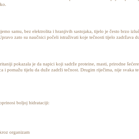
eko.
emo samu, bez elektrolita i hranjivih sastojaka, tijelo je često brzo izl
pravo zato su naučnici počeli istraživati koje tečnosti tijelo zadržava d
itaniji pokazala je da napici koji sadrže proteine, masti, prirodne šećere
a i pomažu tijelu da duže zadrži tečnost. Drugim riječima, nije svaka te
rinosi boljoj hidrataciji:
 kroz organizam