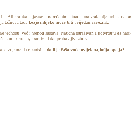
je. Ali poruka je jasna: u određenim situacijama voda nije uvijek najbolj
ija tečnosti tada
kozje mlijeko može biti vrijedan saveznik.
ne tečnosti, već i njenog sastava. Naučna istraživanja potvrđuju da napic
iče kao prirodan, hranjiv i lako probavljiv izbor.
da je vrijeme da razmislite
da li je čaša vode uvijek najbolja opcija?