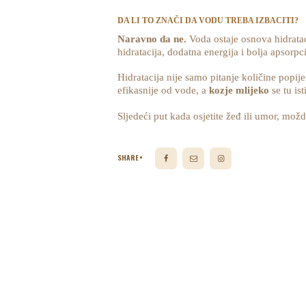
DA LI TO ZNAČI DA VODU TREBA IZBACITI?
Naravno da ne.
Voda ostaje osnova hidrataci
hidratacija, dodatna energija i bolja apsorpc
Hidratacija nije samo pitanje količine popije
efikasnije od vode, a
kozje mlijeko
se tu ist
Sljedeći put kada osjetite žeđ ili umor, mož
SHARE