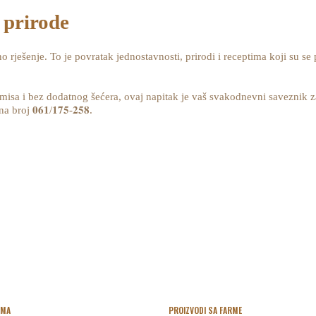
z prirode
no rješenje. To je povratak jednostavnosti, prirodi i receptima koji su s
omisa i bez dodatnog šećera, ovaj napitak je vaš svakodnevni saveznik z
oj 𝟎𝟔𝟏/𝟏𝟕𝟓-𝟐𝟓𝟖.
RMA
PROIZVODI SA FARME