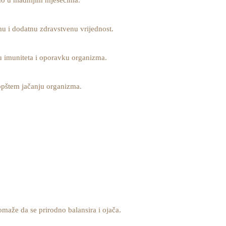
no u hladnijim mjesecima.
mu i dodatnu zdravstvenu vrijednost.
ju imuniteta i oporavku organizma.
i opštem jačanju organizma.
maže da se prirodno balansira i ojača.