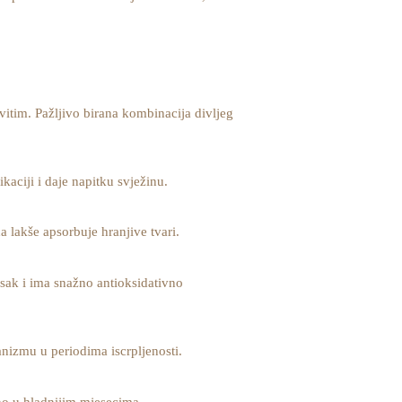
itim. Pažljivo birana kombinacija divljeg
aciji i daje napitku svježinu.
 lakše apsorbuje hranjive tvari.
tisak i ima snažno antioksidativno
anizmu u periodima iscrpljenosti.