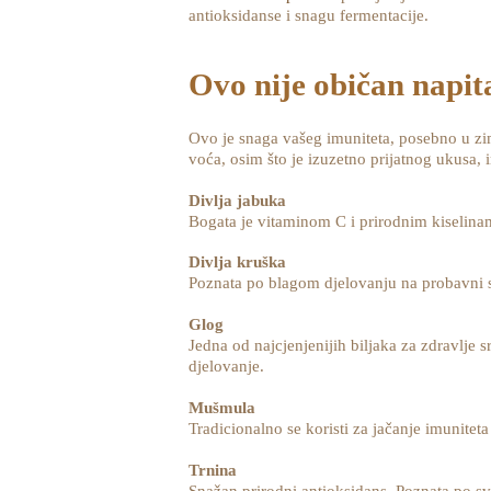
antioksidanse i snagu fermentacije.
Ovo nije običan napit
Ovo je snaga vašeg imuniteta, posebno u zim
voća, osim što je izuzetno prijatnog ukusa, 
Divlja jabuka
Bogata je vitaminom C i prirodnim kiselinam
Divlja kruška
Poznata po blagom djelovanju na probavni si
Glog
Jedna od najcjenjenijih biljaka za zdravlje s
djelovanje.
Mušmula
Tradicionalno se koristi za jačanje imunite
Trnina