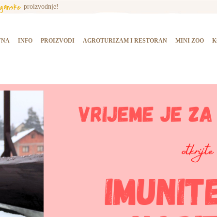
rganske
proizvodnje!
NASLOVNA
INFO
VNA
INFO
PROIZVODI
AGROTURIZAM I RESTORAN
MINI ZOO
K
PROIZVODI
AGROTURIZAM I
RESTORAN
MINI ZOO
KONTAKT
KUPI PROIZVODE