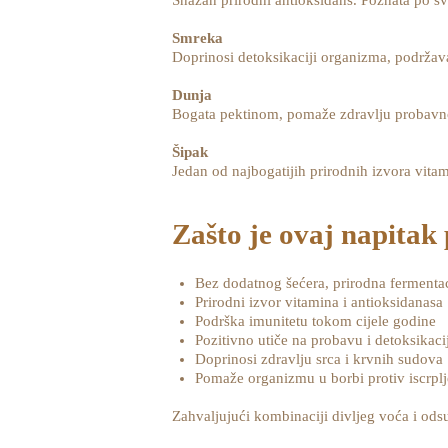
Snažan prirodni antioksidans. Poznata po s
Smreka
Doprinosi detoksikaciji organizma, podržava
Dunja
Bogata pektinom, pomaže zdravlju probavnog 
Šipak
Jedan od najbogatijih prirodnih izvora vitam
Zašto je ovaj napitak
Bez dodatnog šećera, prirodna fermentac
Prirodni izvor vitamina i antioksidanasa
Podrška imunitetu tokom cijele godine
Pozitivno utiče na probavu i detoksikaci
Doprinosi zdravlju srca i krvnih sudova
Pomaže organizmu u borbi protiv iscrplje
Zahvaljujući kombinaciji divljeg voća i ods