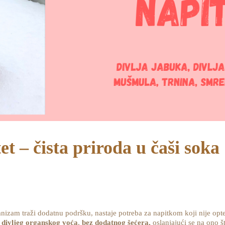
t – čista priroda u čaši soka
anizam traži dodatnu podršku, nastaje potreba za napitkom koji nije op
 divljeg organskog voća
,
bez dodatnog šećera,
oslanjajući se na ono š