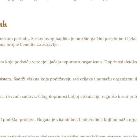
ak
skom periodu. Sastav ovog napitka je ono što ga čini posebnim i ljekov
ima brojne benefite za zdravlje.
a koje podstiču varenje i jačaju otpornost organizma. Doprinosi detoksik
stem. Sadrži vlakna koja podržavaju rad crijeva i pomažu organizmu da
rca i krvnih sudova. Glog doprinosi boljoj cirkulaciji, reguliše krvni pri
ta i podršku probavi. Bogata je vitaminima i mineralima koji pomažu org