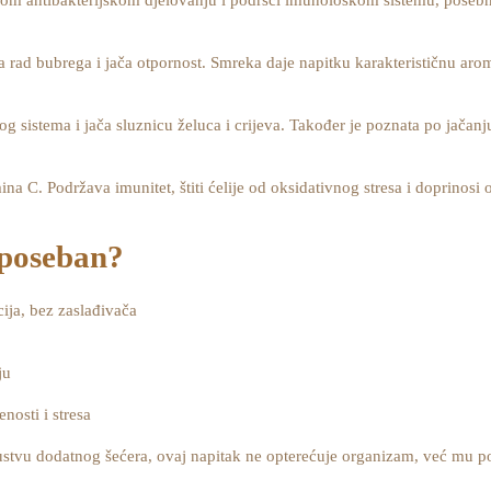
vom antibakterijskom djelovanju i podršci imunološkom sistemu, poseb
 rad bubrega i jača otpornost. Smreka daje napitku karakterističnu aro
sistema i jača sluznicu želuca i crijeva. Također je poznata po jačan
ina C. Podržava imunitet, štiti ćelije od oksidativnog stresa i doprinos
 poseban?
ija, bez zaslađivača
ju
nosti i stresa
ustvu dodatnog šećera, ovaj napitak ne opterećuje organizam, već mu po