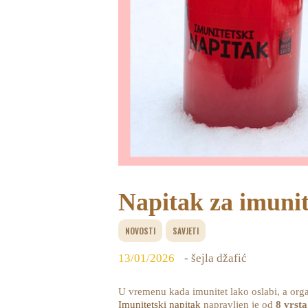
Napitak za imunite
NOVOSTI
SAVJETI
13/01/2026
- šejla džafić
U vremenu kada imunitet lako oslabi, a org
Imunitetski napitak
napravljen je od
8 vrsta