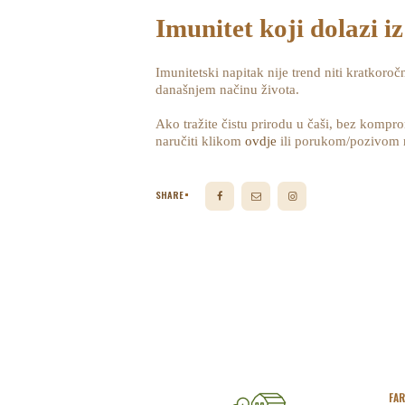
Imunitet koji dolazi i
Imunitetski napitak nije trend niti kratkoroč
današnjem načinu života.
Ako tražite čistu prirodu u čaši, bez kompr
naručiti klikom
ovdje
ili porukom/pozivom na br
SHARE
FA