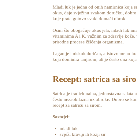
Mladi luk je jedna od onih namirnica koja 
okus, daje svježinu svakom doručku, dobro s
koje prate gotovo svaki domaći obrok.
Osim što obogaćuje okus jela, mladi luk ima 
vitaminima A i K, važnim za zdravlje kože, 
prirodne procese čišćenja organizma.
Lagan je i niskokaloričan, a istovremeno hra
koja dominira tanjirom, ali je često ona koja
Recept: satrica sa sir
Satrica je tradicionalna, jednostavna salata
često nezaobilazna uz obroke. Dobro se komb
recept za satricu sa sirom.
Sastojci:
mladi luk
svježi kravlji ili kozji sir