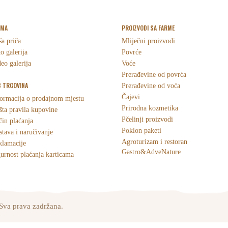
RMA
PROIZVODI SA FARME
a priča
Mliječni proizvodi
o galerija
Povrće
eo galerija
Voće
Prerađevine od povrća
 TRGOVINA
Prerađevine od voća
Čajevi
ormacija o prodajnom mjestu
Prirodna kozmetika
ta pravila kupovine
Pčelinji proizvodi
in plaćanja
Poklon paketi
tava i naručivanje
Agroturizam i restoran
klamacije
Gastro&AdveNature
urnost plaćanja karticama
Sva prava zadržana.