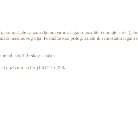
dio), pomiješajte sa izmrvljenim sirom, lagano posolite i dodajte sirće (j
malo maslinovog ulja. Poslužite kao prilog, salatu ili samostalni lagani
ko mlad, svjež, hrskav i sočan.
ili pozivom na broj 061/175-258.