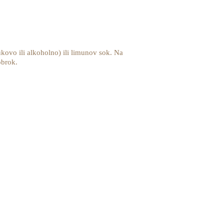
abukovo ili alkoholno) ili limunov sok. Na
 obrok.