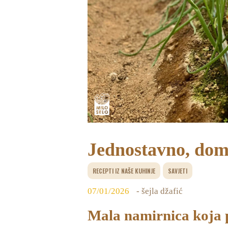
Jednostavno, doma
RECEPTI IZ NAŠE KUHINJE
SAVJETI
07/01/2026
- šejla džafić
Mala namirnica koja p