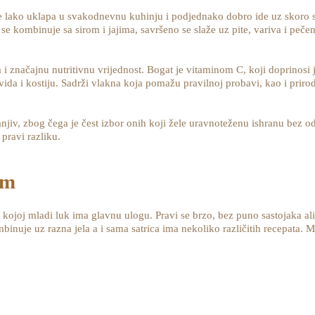
se lako uklapa u svakodnevnu kuhinju i podjednako dobro ide uz skoro s
e kombinuje sa sirom i jajima, savršeno se slaže uz pite, variva i pečen
i značajnu nutritivnu vrijednost. Bogat je vitaminom C, koji doprinosi j
vida i kostiju. Sadrži vlakna koja pomažu pravilnoj probavi, kao i pri
njiv, zbog čega je čest izbor onih koji žele uravnoteženu ishranu bez o
 pravi razliku.
om
 u kojoj mladi luk ima glavnu ulogu. Pravi se brzo, bez puno sastojaka a
inuje uz razna jela a i sama satrica ima nekoliko različitih recepata. 