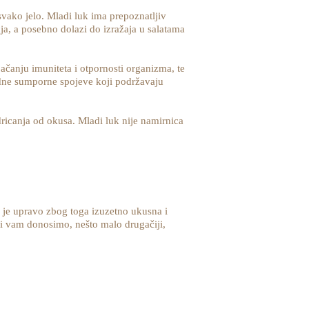
vako jelo. Mladi luk ima prepoznatljiv
ja, a posebno dolazi do izražaja u salatama
ačanju imuniteta i otpornosti organizma, te
rodne sumporne spojeve koji podržavaju
dricanja od okusa. Mladi luk nije namirnica
li je upravo zbog toga izuzetno ukusna i
Mi vam donosimo, nešto malo drugačiji,