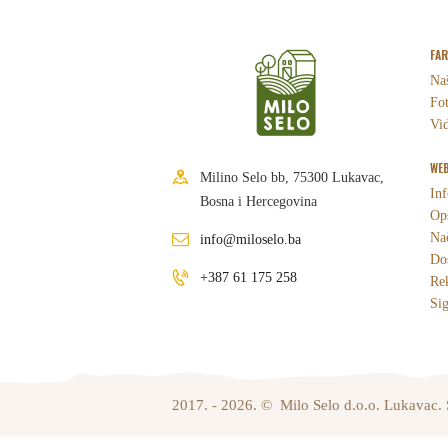
FA
Naš
Fot
Vid
WEB
Milino Selo bb, 75300 Lukavac,
Inf
Bosna i Hercegovina
Opš
Nač
info@miloselo.ba
Dos
+387 61 175 258
Re
Sig
2017. - 2026. © Milo Selo d.o.o. Lukavac. 