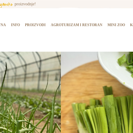
rganske
proizvodnje!
NASLOVNA
INFO
VNA
INFO
PROIZVODI
AGROTURIZAM I RESTORAN
MINI ZOO
K
PROIZVODI
AGROTURIZAM I
RESTORAN
MINI ZOO
KONTAKT
KUPI PROIZVODE