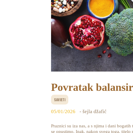
Povratak balansir
SAVJETI
05/01/2026
- šejla džafić
Praznici su iza nas, a s njima i dani bogatih
se opustimo. Ipak, nakon svega toga, tijelo 