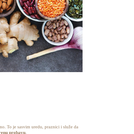
mo. To je sasvim uredu, praznici i služe da
orenu probavu
.