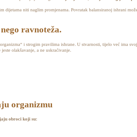
im dijetama niti naglim promjenama. Povratak balansiranoj ishrani može 
 nego ravnoteža.
organizma“ i strogim pravilima ishrane. U stvarnosti, tijelo već ima svo
jeste olakšavanje, a ne uskraćivanje.
jaju organizmu
aju obroci koji su: