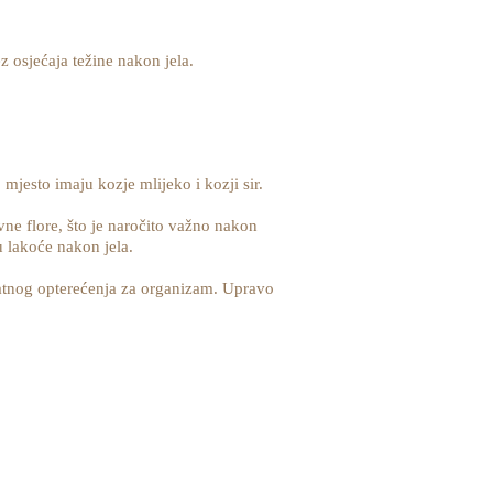
z osjećaja težine nakon jela.
mjesto imaju kozje mlijeko i kozji sir.
vne flore, što je naročito važno nakon
u lakoće nakon jela.
datnog opterećenja za organizam. Upravo