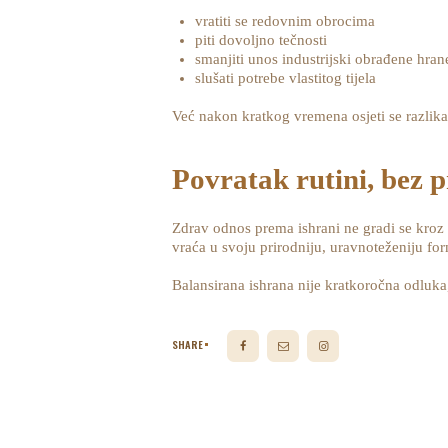
vratiti se redovnim obrocima
piti dovoljno tečnosti
smanjiti unos industrijski obrađene hran
slušati potrebe vlastitog tijela
Već nakon kratkog vremena osjeti se razlika.
Povratak rutini, bez p
Zdrav odnos prema ishrani ne gradi se kroz z
vraća u svoju prirodniju, uravnoteženiju fo
Balansirana ishrana nije kratkoročna odluk
SHARE