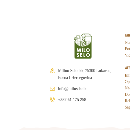
FA
Naš
Fot
Vid
WEB
Milino Selo bb, 75300 Lukavac,
Inf
Bosna i Hercegovina
Opš
Nač
info@miloselo.ba
Dos
+387 61 175 258
Re
Sig