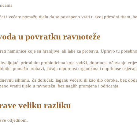
rnicama
čci i večere pomažu tijelu da se postepeno vrati u svoj prirodni ritam, be
zvoda u povratku ravnoteže
irati namirnice koje su hranljive, ali lake za probavu. Upravo tu posebno 
ahvaljujući prirodnim probioticima koje sadrži, doprinosi očuvanju crije
biotici pomažu probavi, jačaju otpornost organizma i doprinose osjećaj
kodnevnu ishranu. Za doručak, laganu večeru ili kao dio obroka, bez do
no vratiti tijelo u ravnotežu, bez naglih promjena i odricanja.
ave veliku razliku
i sve odjednom.