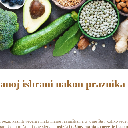
anoj ishrani nakon praznika
 trpeza, kasnih večera i malo manje razmišljanja o tome šta i koliko jede
nam često pošalje jasne signale:
osjećaj težine, manjak energije i usp