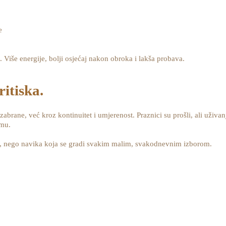
e
 Više energije, bolji osjećaj nakon obroka i lakša probava.
ritiska.
abrane, već kroz kontinuitet i umjerenost. Praznici su prošli, ali uživa
rmu.
a, nego navika koja se gradi svakim malim, svakodnevnim izborom.