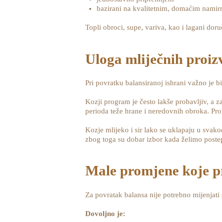
bazirani na kvalitetnim, domaćim nami
Topli obroci, supe, variva, kao i lagani doru
Uloga mliječnih proi
Pri povratku balansiranoj ishrani važno je b
Kozji program je često lakše probavljiv, a z
perioda teže hrane i neredovnih obroka. Pro
Kozje mlijeko i sir lako se uklapaju u sva
zbog toga su dobar izbor kada želimo postepe
Male promjene koje pr
Za povratak balansa nije potrebno mijenjat
Dovoljno je: