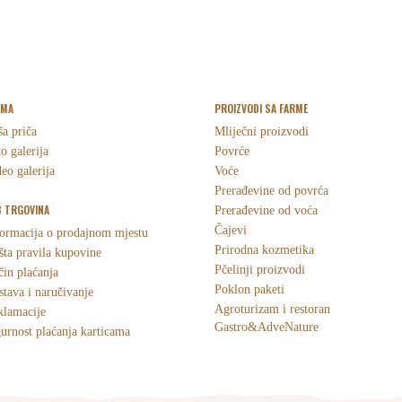
RMA
PROIZVODI SA FARME
a priča
Mliječni proizvodi
o galerija
Povrće
eo galerija
Voće
Prerađevine od povrća
 TRGOVINA
Prerađevine od voća
Čajevi
ormacija o prodajnom mjestu
Prirodna kozmetika
ta pravila kupovine
Pčelinji proizvodi
in plaćanja
Poklon paketi
tava i naručivanje
Agroturizam i restoran
klamacije
Gastro&AdveNature
urnost plaćanja karticama