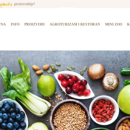
rganske
proizvodnje!
NASLOVNA
INFO
VNA
INFO
PROIZVODI
AGROTURIZAM I RESTORAN
MINI ZOO
K
PROIZVODI
AGROTURIZAM I
RESTORAN
MINI ZOO
KONTAKT
KUPI PROIZVODE