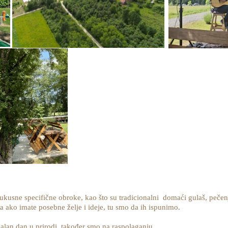
usne specifične obroke, kao što su tradicionalni domaći gulaš, pečenje,
 ako imate posebne želje i ideje, tu smo da ih ispunimo.
ealan dan u prirodi, također smo na raspolaganju.