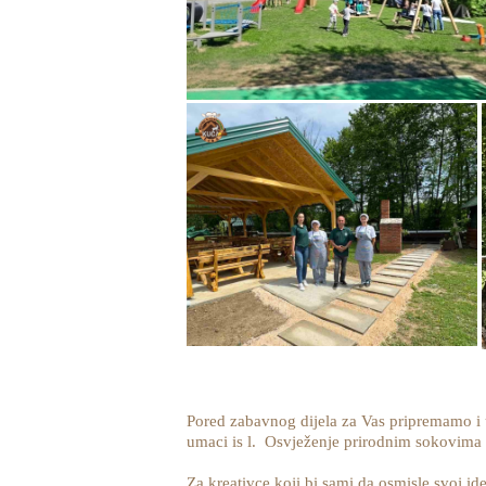
Pored zabavnog dijela za Vas pripremamo i uk
umaci is l. Osvježenje prirodnim sokovima a
Za kreativce koji bi sami da osmisle svoj id