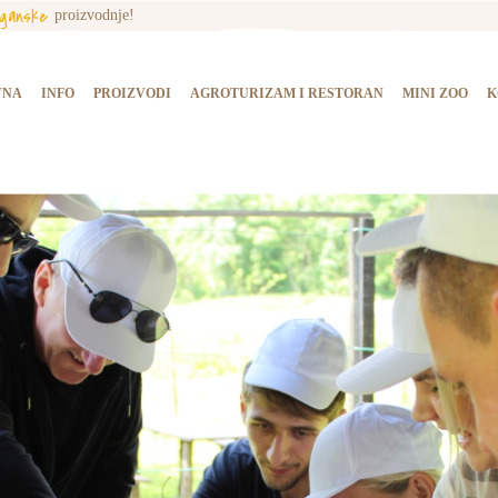
rganske
proizvodnje!
NASLOVNA
INFO
VNA
INFO
PROIZVODI
AGROTURIZAM I RESTORAN
MINI ZOO
K
PROIZVODI
AGROTURIZAM I
RESTORAN
MINI ZOO
KONTAKT
KUPI PROIZVODE