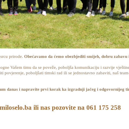
 srcu prirode.
Obećavamo da ćemo obezbjediti smijeh, dobru zabavu 
ogne Vašem timu da se poveže, poboljša komunikaciju i razvije vještine
ti povjerenje, poboljšati timski rad ili se jednostavno zabaviti, naš tea
tum danas i napravite prvi korak ka izgradnji jačeg i odgovornijeg
iloselo.ba ili nas pozovite na 061 175 258