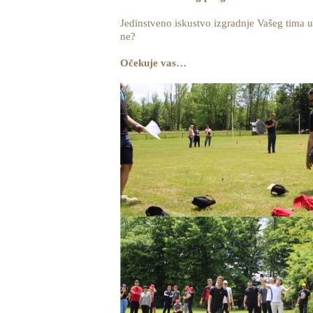
Jedinstveno iskustvo izgradnje Vašeg tima u
ne?
Očekuje vas…