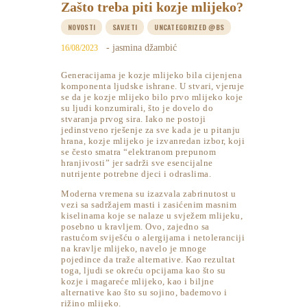
Zašto treba piti kozje mlijeko?
NOVOSTI
SAVJETI
UNCATEGORIZED @BS
- jasmina džambić
16/08/2023
Generacijama je kozje mlijeko bila cijenjena
komponenta ljudske ishrane. U stvari, vjeruje
se da je kozje mlijeko bilo prvo mlijeko koje
su ljudi konzumirali, što je dovelo do
stvaranja prvog sira. Iako ne postoji
jedinstveno rješenje za sve kada je u pitanju
hrana, kozje mlijeko je izvanredan izbor, koji
se često smatra “elektranom prepunom
hranjivosti” jer sadrži sve esencijalne
nutrijente potrebne djeci i odraslima.
Moderna vremena su izazvala zabrinutost u
vezi sa sadržajem masti i zasićenim masnim
kiselinama koje se nalaze u svježem mlijeku,
posebno u kravljem. Ovo, zajedno sa
rastućom sviješću o alergijama i netoleranciji
na kravlje mlijeko, navelo je mnoge
pojedince da traže alternative. Kao rezultat
toga, ljudi se okreću opcijama kao što su
kozje i magareće mlijeko, kao i biljne
alternative kao što su sojino, bademovo i
rižino mlijeko.