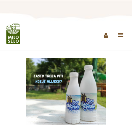
NASLOVNA
INFO
PROIZVODI
AGROTURIZAM I
RESTORAN
MINI ZOO
KONTAKT
KUPI PROIZVODE