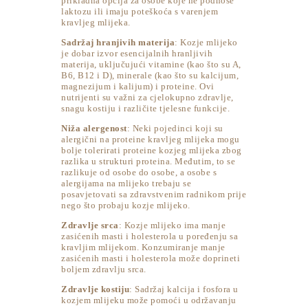
prikladna opcija za osobe koje ne podnose
laktozu ili imaju poteškoća s varenjem
kravljeg mlijeka.
Sadržaj hranjivih materija
: Kozje mlijeko
je dobar izvor esencijalnih hranljivih
materija, uključujući vitamine (kao što su A,
B6, B12 i D), minerale (kao što su kalcijum,
magnezijum i kalijum) i proteine. Ovi
nutrijenti su važni za cjelokupno zdravlje,
snagu kostiju i različite tjelesne funkcije.
Niža alergenost
: Neki pojedinci koji su
alergični na proteine ​​kravljeg mlijeka mogu
bolje tolerirati proteine ​​kozjeg mlijeka zbog
razlika u strukturi proteina. Međutim, to se
razlikuje od osobe do osobe, a osobe s
alergijama na mlijeko trebaju se
posavjetovati sa zdravstvenim radnikom prije
nego što probaju kozje mlijeko.
Zdravlje srca
: Kozje mlijeko ima manje
zasićenih masti i holesterola u poređenju sa
kravljim mlijekom. Konzumiranje manje
zasićenih masti i holesterola može doprineti
boljem zdravlju srca.
Zdravlje kostiju
: Sadržaj kalcija i fosfora u
kozjem mlijeku može pomoći u održavanju