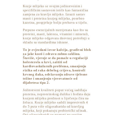
Kozje mlijeko se svojim jedinstvenim i
specifičnim sastavom ističe kao fantastična
zamjena za kravlje mlijeko. Izrazit sastav
masti i proteina kozjeg mlijeka, posebno
kazeina, pospješuje bolju probavu u tijelu.
Prepuno esencijalnih nutrijenata kao što su
proteini, masti, laktoza, vitamini i minerali,
kozje mlijeko odgovara dnevnoj potrošnji u
skladu sa standardima ishrane.
To je zvjezdani izvor kalcija, gradivni blok
za jake kosti i zdravu zubnu caklinu.
Štaviše, vjeruje se da pomaže u regulaciji
holesterola u krvi, zaštiti od
kardiovaskularnih problema, smanjenju
rizika od raka debelog crijeva, kontroli
krvnog tlaka, održavanju zdrave tjelesne
težine i smanjenju vjerovatnoće od
dijabetesa tipa 2.
Jedinstveni kvaliteti poput većeg sadržaja
proteina, neproteinskog dušika i fosfata daju
kozjem mlijeku prednost u liječenju čira na
želucu. Kozje mlijeko sadrži impresivnih 4
do 5 puta više oligosaharida od kravljeg
mlijeka, koji pokazuju probiotički učinak.
Ovi oligosaharidi su poznati po svojim