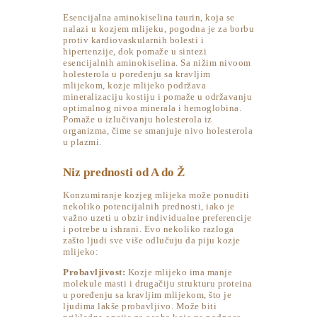
Esencijalna aminokiselina taurin, koja se
nalazi u kozjem mlijeku, pogodna je za borbu
protiv kardiovaskularnih bolesti i
hipertenzije, dok pomaže u sintezi
esencijalnih aminokiselina. Sa nižim nivoom
holesterola u poređenju sa kravljim
mlijekom, kozje mlijeko podržava
mineralizaciju kostiju i pomaže u održavanju
optimalnog nivoa minerala i hemoglobina.
Pomaže u izlučivanju holesterola iz
organizma, čime se smanjuje nivo holesterola
u plazmi.
Niz prednosti od A do Ž
Konzumiranje kozjeg mlijeka može ponuditi
nekoliko potencijalnih prednosti, iako je
važno uzeti u obzir individualne preferencije
i potrebe u ishrani. Evo nekoliko razloga
zašto ljudi sve više odlučuju da piju kozje
mlijeko:
Probavljivost:
Kozje mlijeko ima manje
molekule masti i drugačiju strukturu proteina
u poređenju sa kravljim mlijekom, što je
ljudima lakše probavljivo. Može biti