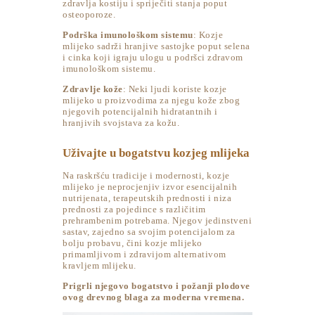
zdravlja kostiju i spriječiti stanja poput
osteoporoze.
Podrška imunološkom sistemu
: Kozje
mlijeko sadrži hranjive sastojke poput selena
i cinka koji igraju ulogu u podršci zdravom
imunološkom sistemu.
Zdravlje kože
: Neki ljudi koriste kozje
mlijeko u proizvodima za njegu kože zbog
njegovih potencijalnih hidratantnih i
hranjivih svojstava za kožu.
Uživajte u bogatstvu kozjeg mlijeka
Na raskršću tradicije i modernosti, kozje
mlijeko je neprocjenjiv izvor esencijalnih
nutrijenata, terapeutskih prednosti i niza
prednosti za pojedince s različitim
prehrambenim potrebama. Njegov jedinstveni
sastav, zajedno sa svojim potencijalom za
bolju probavu, čini kozje mlijeko
primamljivom i zdravijom alternativom
kravljem mlijeku.
Prigrli njegovo bogatstvo i požanji plodove
ovog drevnog blaga za moderna vremena.