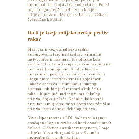
protuupalnim svojstvima kod kolitisa. Pored
toga, blago povišen pH nivo u kozjem
mlijeku pruža olakšanje osobama sa viškom
želudačne kiseline.
Da li je kozje mlijeko oružje protiv
raka?
Masnoća u kozjem mlijeku sadrži
konjugovanu linolnu kiselinu, vitamine
rastvorljive u mastima i fosfolipide koji
sadrže holin. Istraživanja sve više ukazuju na
potencijal konjugirane linolne kiseline
protiv raka, pokazujući njenu preventivnu
ulogu protiv arterioskleroze i gojaznosti.
Takođe obećava u stimulaciji imunog
sistema, inhibirajući rast različitih ćelija
raka, uključujući melanom, rak debelog
crijeva, dojke i pluća. Nadalje, holesterol
prisutan u mliječnoj masti doprinosi zdravlju
crijeva i štiti od raka debelog crijeva.
Nivoi lipoproteina i LDL holesterola igraju
značajnu ulogu u riziku od kardiovaskularnih
bolesti. U domenu antikancerogenosti, kozje
mlijeko blista zbog sadržaja višestruko
nezasićenih masnih kiselina.