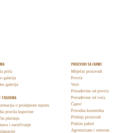
RMA
PROIZVODI SA FARME
a priča
Mliječni proizvodi
o galerija
Povrće
eo galerija
Voće
Prerađevine od povrća
 TRGOVINA
Prerađevine od voća
Čajevi
ormacija o prodajnom mjestu
Prirodna kozmetika
ta pravila kupovine
Pčelinji proizvodi
in plaćanja
Poklon paketi
tava i naručivanje
Agroturizam i restoran
klamacije