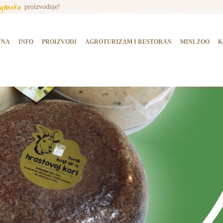
rganske
proizvodnje!
NASLOVNA
INFO
VNA
INFO
PROIZVODI
AGROTURIZAM I RESTORAN
MINI ZOO
K
PROIZVODI
AGROTURIZAM I
RESTORAN
MINI ZOO
KONTAKT
KUPI PROIZVODE