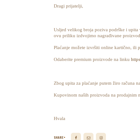
Dragi prijatelji,
Usljed velikog broja poziva podrške i upita
ovu priliku izdvojimo nagrađivane proizvo
Plaćanje možete izvršiti online kartično, il
Odaberite premium proizvode na linku
http
Zbog upita za plaćanje putem žiro računa n
Kupovinom naših proizvoda na prodajnim mj
Hvala
SHARE