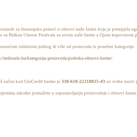
 vezanih za finansijsku pomoć u obnovi naše farme koja je pretrpjela og
de sa Balkan Cheese Festivala sa srcem naše farme a čijom kupovinom 
i pouzećem odabirom jednog ili više od proizvoda iz posebne kategorije.
s://miloselo.ba/kategorija-proizvoda/podrska-obnovi-farme/
aš račun kod UniCredit banke je
338-610-22218825-43
uz svrhu naziv p
estima također pomažete u uspostavljanju proizvodnje i obnovi farme