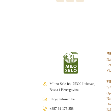
FA
Naš
Fot
Vid
WEB
Milino Selo bb, 75300 Lukavac,
Inf
Bosna i Hercegovina
Opš
Nač
info@miloselo.ba
Dos
+387 61 175 258
Re