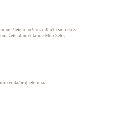
romne štete u požaru, odlučili smo da za
pomažete obnovi farme Milo Selo.
roizvoda/broj telefona.
.