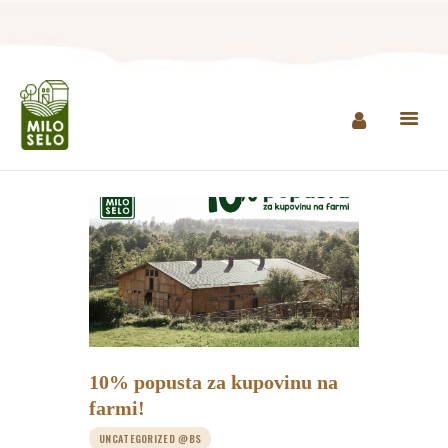
NASLOVNA
INFO
PROIZVODI
AGROTURIZAM I
RESTORAN
MINI ZOO
KONTAKT
10% popusta za kupovinu na
KUPI PROIZVODE
farmi!
UNCATEGORIZED @BS