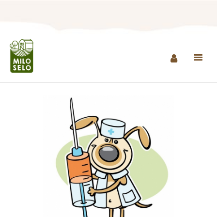
NASLOVNA
INFO
PROIZVODI
AGROTURIZAM I
RESTORAN
MINI ZOO
KONTAKT
KUPI PROIZVODE