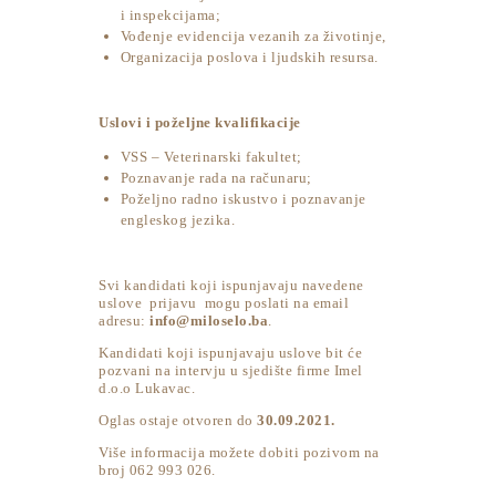
i inspekcijama;
Vođenje evidencija vezanih za životinje,
Organizacija poslova i ljudskih resursa.
Uslovi i poželjne kvalifikacije
VSS – Veterinarski fakultet;
Poznavanje rada na računaru;
Poželjno radno iskustvo i poznavanje
engleskog jezika.
Svi kandidati koji ispunjavaju navedene
uslove prijavu mogu poslati na email
adresu:
info@miloselo.ba
.
Kandidati koji ispunjavaju uslove bit će
pozvani na intervju u sjedište firme Imel
d.o.o Lukavac.
Oglas ostaje otvoren do
30.09.2021.
Više informacija možete dobiti pozivom na
broj 062 993 026.