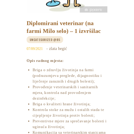
Diplomirani veterinar (na
farmi Milo selo) – 1 izvršilac
UNCATEGORIZED @BS
- zlata begić
07/09/2021
Opis radnog mjesta:
Briga o zdravlju životinja na farmi
(podrazumjeva preglede, dijagnostiku i
liječenje zaraznih i drugih bolesti);
Provođenje veterinarskih i sanitarnih
mjera, kontrola nad provođenjem
dezinfekcije;
Briga o kvaliteti hrane životinja;
Kontrola stoke za mužu i ostalih stada te
cijepljenje životinja protiv bolesti;
Preventivne mjere za sprečavanje bolesti i
uginuća životinja;
Komunikacija sa veterinarskim stanicama