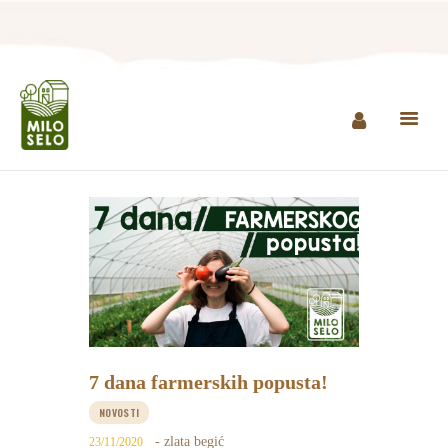
NASLOVNA
INFO
PROIZVODI
AGROTURIZAM I
RESTORAN
MINI ZOO
KONTAKT
7 dana farmerskih popusta!
KUPI PROIZVODE
NOVOSTI
- zlata begić
23/11/2020