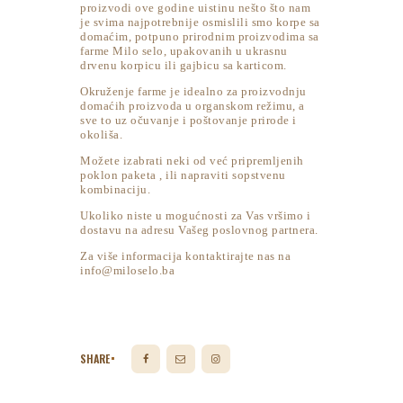
proizvodi ove godine uistinu nešto što nam
je svima najpotrebnije osmislili smo korpe sa
domaćim, potpuno prirodnim proizvodima sa
farme Milo selo, upakovanih u ukrasnu
drvenu korpicu ili gajbicu sa karticom.
Okruženje farme je idealno za proizvodnju
domaćih proizvoda u organskom režimu, a
sve to uz očuvanje i poštovanje prirode i
okoliša.
Možete izabrati neki od već pripremljenih
poklon paketa , ili napraviti sopstvenu
kombinaciju.
Ukoliko niste u mogućnosti za Vas vršimo i
dostavu na adresu Vašeg poslovnog partnera.
Za više informacija kontaktirajte nas na
info@miloselo.ba
SHARE