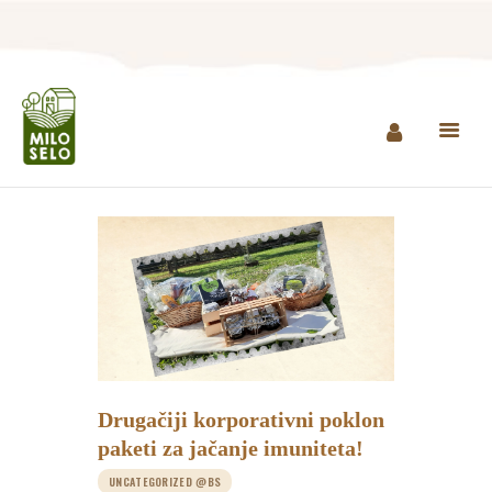
NASLOVNA
INFO
PROIZVODI
AGROTURIZAM I
RESTORAN
MINI ZOO
KONTAKT
Drugačiji korporativni poklon
KUPI PROIZVODE
paketi za jačanje imuniteta!
UNCATEGORIZED @BS