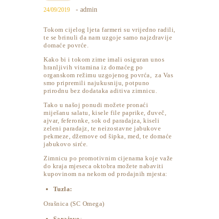
- admin
24/09/2019
Tokom cijelog ljeta farmeri su vrijedno radili,
te se brinuli da nam uzgoje samo najzdravije
domaće povrće.
Kako bi i tokom zime imali osiguran unos
hranljivih vitamina iz domaćeg po
organskom režimu uzgojenog povrća, za Vas
smo pripremili najukusniju, potpuno
prirodnu bez dodataka aditiva zimnicu.
Tako u našoj ponudi možete pronaći
miješanu salatu, kisele file paprike, đuveč,
ajvar, feferonke, sok od paradajza, kiseli
zeleni paradajz, te neizostavne jabukove
pekmeze, džemove od šipka, med, te domaće
jabukovo sirće.
Zimnicu po promotivnim cijenama koje važe
do kraja mjeseca oktobra možete nabaviti
kupovinom na nekom od prodajnih mjesta:
Tuzla:
Orašnica (SC Omega)
Sarajevo
: