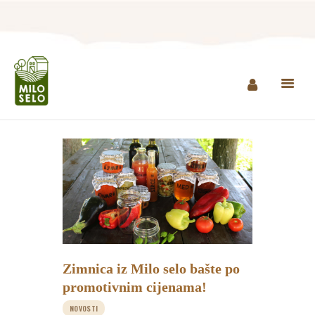
NASLOVNA
INFO
PROIZVODI
AGROTURIZAM I
RESTORAN
MINI ZOO
KONTAKT
Zimnica iz Milo selo bašte po
KUPI PROIZVODE
promotivnim cijenama!
NOVOSTI