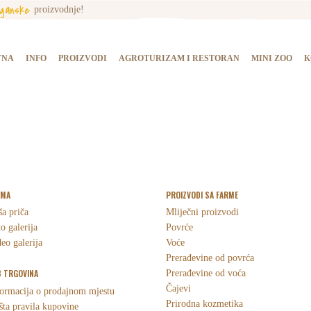
rganske
proizvodnje!
NASLOVNA
INFO
VNA
INFO
PROIZVODI
AGROTURIZAM I RESTORAN
MINI ZOO
K
PROIZVODI
AGROTURIZAM I
RESTORAN
MINI ZOO
RMA
PROIZVODI SA FARME
a priča
Mliječni proizvodi
KONTAKT
o galerija
Povrće
eo galerija
Voće
Prerađevine od povrća
KUPI PROIZVODE
 TRGOVINA
Prerađevine od voća
Čajevi
ormacija o prodajnom mjestu
Prirodna kozmetika
ta pravila kupovine