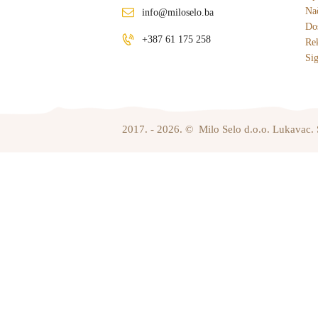
Nač
info@miloselo.ba
Dos
+387 61 175 258
Re
Sig
2017. - 2026. © Milo Selo d.o.o. Lukavac. 