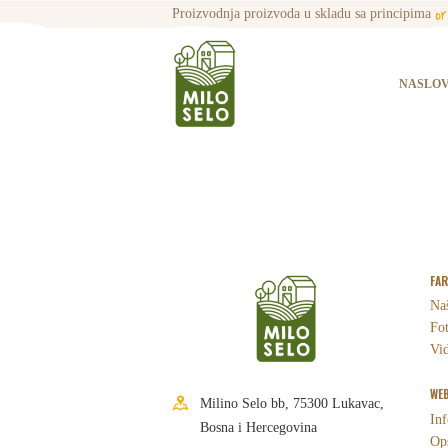
o
Proizvodnja proizvoda u skladu sa principima
NASLO
FA
Naš
Fot
Vid
WEB
Milino Selo bb, 75300 Lukavac,
Inf
Bosna i Hercegovina
Opš