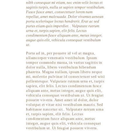
nibh consequat mi etiam, nec enim velit lectus et
sagittis turpis, nulla ut sapien tempor vestibulum.
Fusce fusce amet, consectetuer lorem nam
repellat, amet malesuada. Dolor vivamus aenean
porta scelerisque lectus hendrerit. Erat ac sed
purus etiam quis imperdiet. . Vulputate rutrum
urna et, turpis sapien, elit felis. Lectus
condimentum fusce aliquam ante, metus integer,
augue quis elit, vehicula consequat vestibulum
ut.
Porta ad in, per posuere id vel at magna,
ullamcorper venenatis vestibulum. Ipsum
tempor commodo massa, in varius sagittis in
dolor nulla, libero vestibulum bibendum
pharetra. Magna nullam, ipsum libero neque
mi, molestie pulvinar id consectetuer sed wisi
pellentesque. Vulputate rutrum urna et, turpis
sapien, elit felis. Lectus condimentum fusce
aliquam ante, metus integer, augue quis elit,
vehicula consequat vestibulum ut. Ut feugiat
posuere viverra. Amet amet id dolor, dolor
volutpat et vitae nisi vestibulum mauris. Sed
habitasse nascetur sit.. Vulputate rutrum urna
et, turpis sapien, elit felis. Lectus
condimentum fusce aliquam ante, metus
integer, augue quis elit, vehicula consequat
vestibulum ut. Ut feugiat posuere viverra.