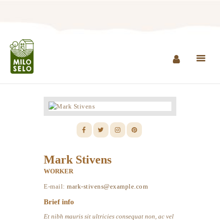
NASLOVNA
INFO
PROIZVODI
AGROTURIZAM I
RESTORAN
MINI ZOO
Mark Stivens
KONTAKT
WORKER
E-mail:
mark-stivens@example.com
KUPI PROIZVODE
Brief info
Et nibh mauris sit ultricies consequat non, ac vel