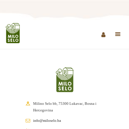
NASLOVNA
INFO
PROIZVODI
AGROTURIZAM I
RESTORAN
MINI ZOO
KONTAKT
Milino Selo bb, 75300 Lukavac, Bosna i
KUPI PROIZVODE
Hercegovina
info@miloselo.ba